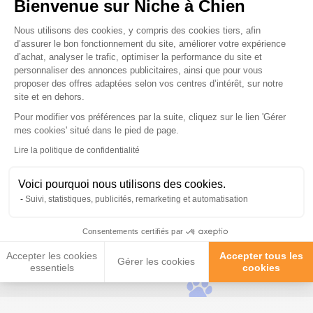
Bienvenue sur Niche à Chien
Plateforme de Gestion du Consenteme
Les questions posées par nos
Nous utilisons des cookies, y compris des cookies tiers, afin
d’assurer le bon fonctionnement du site, améliorer votre expérience
clients ;)
d’achat, analyser le trafic, optimiser la performance du site et
personnaliser des annonces publicitaires, ainsi que pour vous
proposer des offres adaptées selon vos centres d’intérêt, sur notre
site et en dehors.
Puis je remplacer la coupelle plastique par une
coupelle acier ?
Pour modifier vos préférences par la suite, cliquez sur le lien 'Gérer
Axeptio consent
mes cookies' situé dans le pied de page.
Lire la politique de confidentialité
Est ce que cet abreuvoir existe en plusieurs
Voici pourquoi nous utilisons des cookies.
tailles ?
Suivi, statistiques, publicités, remarketing et automatisation
Consentements certifiés par
Posez-nous vos questions
Accepter les cookies
Accepter tous les
Gérer les cookies
essentiels
cookies