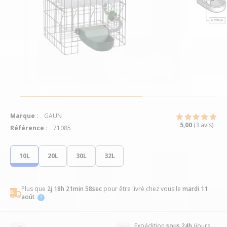
Marque :
GAUN
5,00
(3 avis)
Référence :
71085
10L
20L
30L
32L
Plus que
2j 18h 21min 57sec
pour être livré chez vous
le
mardi 11
août
Expédition
sous 24h
(jours