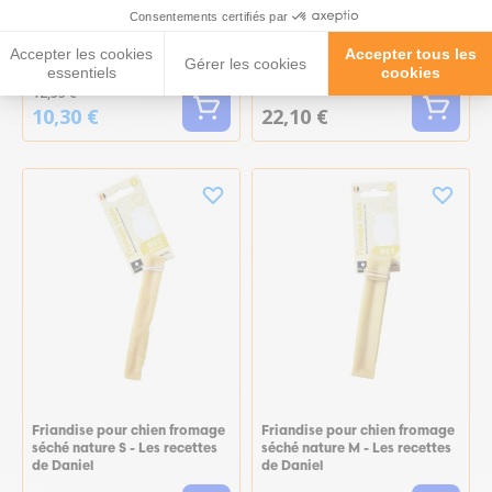
Bois de cerf naturel à
Bois de cerf naturel à
Consentements certifiés par
mastiquer friandise pour
mastiquer friandise pour
chien de moins de 10kg Easy -
chien de plus de 20kg Hard -
Accepter les cookies
Accepter tous les
Gérer les cookies
Zolux
Zolux
essentiels
cookies
12,55 €
10,30 €
22,10 €
Friandise pour chien fromage
Friandise pour chien fromage
séché nature S - Les recettes
séché nature M - Les recettes
de Daniel
de Daniel