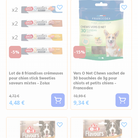
-5%
-15%
Lot de 8 friandises crémeuses
Vers O Net Chews sachet de
pour chien stick Sweeties
30 bouchées de 3g pour
saveurs mixtes - Zolux
chiots et petits chiens -
Francodex
4,72 €
10,99 €
4,48 €
9,34 €