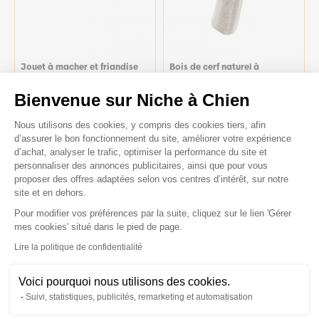
Jouet à macher et friandise
Bois de cerf naturel à
pour chien Busy Buddy Bristle
mastiquer friandise pour
Bone M - PetSafe
chiot Puppy - Zolux
Bienvenue sur Niche à Chien
12,55 €
Plateforme de Gestion du Consenteme
17,50 €
11,60 €
Nous utilisons des cookies, y compris des cookies tiers, afin
d’assurer le bon fonctionnement du site, améliorer votre expérience
d’achat, analyser le trafic, optimiser la performance du site et
personnaliser des annonces publicitaires, ainsi que pour vous
proposer des offres adaptées selon vos centres d’intérêt, sur notre
site et en dehors.
Pour modifier vos préférences par la suite, cliquez sur le lien 'Gérer
Axeptio consent
mes cookies' situé dans le pied de page.
Lire la politique de confidentialité
Voici pourquoi nous utilisons des cookies.
Suivi, statistiques, publicités, remarketing et automatisation