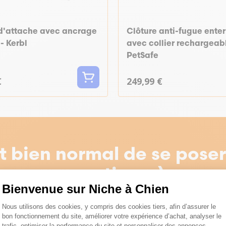
 d'attache avec ancrage
Clôture anti-fugue ente
 - Kerbl
avec collier rechargeabl
PetSafe
€
249,99 €
st bien normal de se pose
questions :)
Bienvenue sur Niche à Chien
Plateforme de Gestion du Consentemen
Nous utilisons des cookies, y compris des cookies tiers, afin d’assurer le
Voir nos conseils et astuces
bon fonctionnement du site, améliorer votre expérience d’achat, analyser le
trafic, optimiser la performance du site et personnaliser des annonces