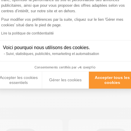
publicitaires, ainsi que pour vous proposer des offres adaptées selon vos
centres d’intérêt, sur notre site et en dehors.
Pour modifier vos préférences par la suite, cliquez sur le lien 'Gérer mes
cookies' situé dans le pied de page.
Axeptio consent
Lire la politique de confidentialité
l’amour des chiens, je dé
Voici pourquoi nous utilisons des cookies.
Suivi, statistiques, publicités, remarketing et automatisation
Collier de
Collier de
Collier anti-
dressage chien
promenade chien
aboiement chien
Consentements certifiés par
Accepter les cookies
Accepter tous les
Gérer les cookies
essentiels
cookies