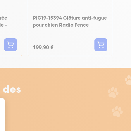
rrée
PIG19-15394 Clôture anti-fugue
e -
pour chien Radio Fence
199,90 €
r des
t : Personnalisez vos Options