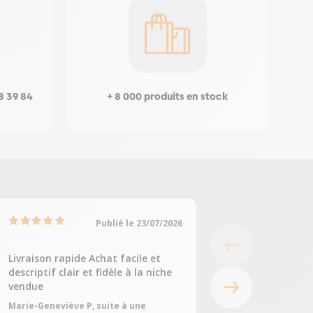
8 39 84
+ 8 000 produits en stock
Publié le 23/07/2026
Livraison rapide Achat facile et
Tout était parfait
descriptif clair et fidèle à la niche
Fabienne C, suite à
vendue
05/07/2026
Marie-Geneviève P, suite à une