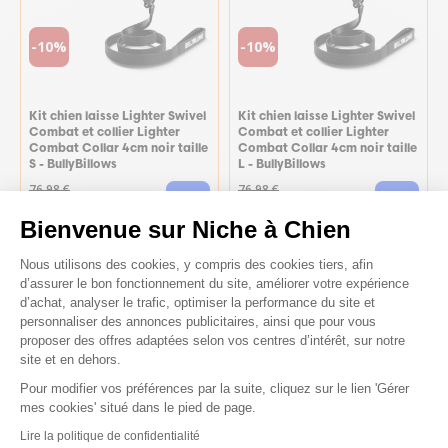
-10%
-10%
Kit chien laisse Lighter Swivel
Kit chien laisse Lighter Swivel
Combat et collier Lighter
Combat et collier Lighter
Combat Collar 4cm noir taille
Combat Collar 4cm noir taille
S - BullyBillows
L - BullyBillows
76,98 €
76,98 €
69,28 €
69,28 €
Bienvenue sur Niche à Chien
Plateforme de Gestion du Consenteme
Nous utilisons des cookies, y compris des cookies tiers, afin
d’assurer le bon fonctionnement du site, améliorer votre expérience
d’achat, analyser le trafic, optimiser la performance du site et
personnaliser des annonces publicitaires, ainsi que pour vous
proposer des offres adaptées selon vos centres d’intérêt, sur notre
site et en dehors.
Pour modifier vos préférences par la suite, cliquez sur le lien 'Gérer
Axeptio consent
mes cookies' situé dans le pied de page.
-10%
-10%
Lire la politique de confidentialité