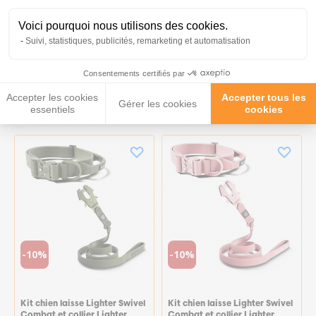
Voici pourquoi nous utilisons des cookies.
Kit chien laisse Lighter Swivel
Kit chien laisse Lighter Swivel
Suivi, statistiques, publicités, remarketing et automatisation
Combat et collier Lighter
Combat et collier Lighter
Combat Collar 4cm kaki
Combat Collar 4cm kaki
taille S - BullyBillows
taille M - BullyBillows
Consentements certifiés par
76,98 €
76,98 €
Accepter les cookies
Accepter tous les
69,28 €
69,28 €
Gérer les cookies
essentiels
cookies
-10%
-10%
Kit chien laisse Lighter Swivel
Kit chien laisse Lighter Swivel
Combat et collier Lighter
Combat et collier Lighter