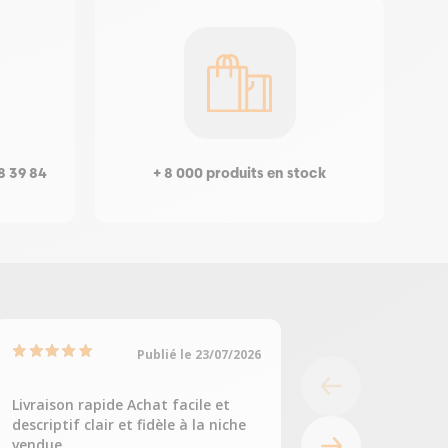
8 39 84
+ 8 000 produits en stock
Publié le 23/07/2026
Livraison rapide Achat facile et
Tout était parfait
descriptif clair et fidèle à la niche
Fabienne C, suite à
vendue