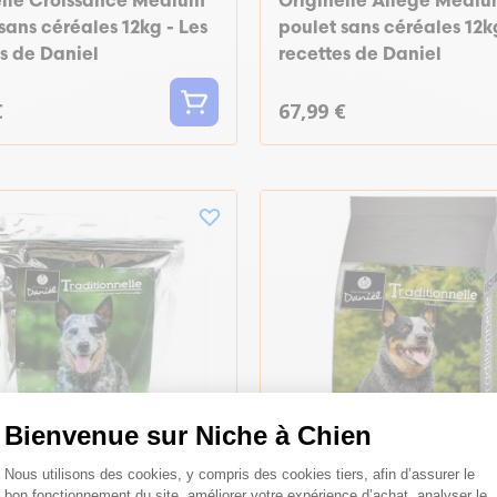
elle Croissance Medium
Originelle Allégé Medi
sans céréales 12kg - Les
poulet sans céréales 12k
s de Daniel
recettes de Daniel
€
67,99 €
Bienvenue sur Niche à Chien
Plateforme de Gestion du Consentemen
Nous utilisons des cookies, y compris des cookies tiers, afin d’assurer le
bon fonctionnement du site, améliorer votre expérience d’achat, analyser le