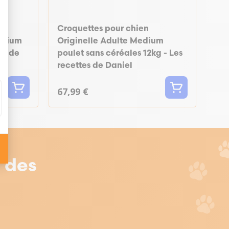
Croquettes pour chien
Medium
Originelle Adulte Medium
es de
poulet sans céréales 12kg - Les
recettes de Daniel
67,99 €
r des