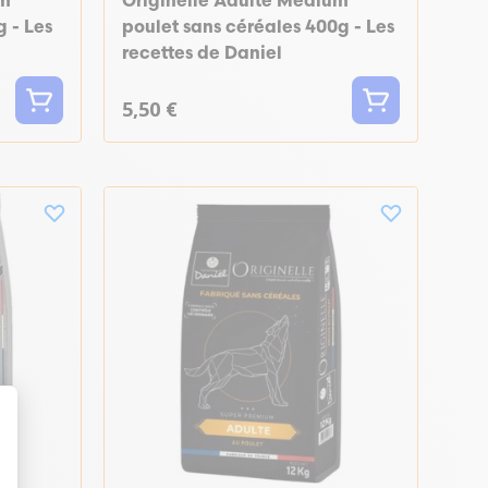
um
Originelle Adulte Medium
g - Les
poulet sans céréales 400g - Les
recettes de Daniel
5,50 €
t : Personnalisez vos Options