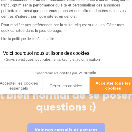
trafic, optimiser la performance du site et personnaliser des annonces
publicitaires, ainsi que pour vous proposer des offres adaptées selon vos
centres d’intérêt, sur notre site et en dehors.
ttes pour chien
Croquettes pour chien
ionnelle Adulte Medium
Traditionnelle Allégé 
Pour modifier vos préférences par la suite, cliquez sur le lien 'Gérer mes
cookies' situé dans le pied de page.
400g - Les recettes de
canard 14kg - Les recett
Axeptio consent
Daniel
Lire la politique de confidentialité
67,99 €
Voici pourquoi nous utilisons des cookies.
Suivi, statistiques, publicités, remarketing et automatisation
Consentements certifiés par
Accepter les cookies
Accepter tous les
Gérer les cookies
essentiels
cookies
st bien normal de se pose
questions :)
Voir nos conseils et astuces