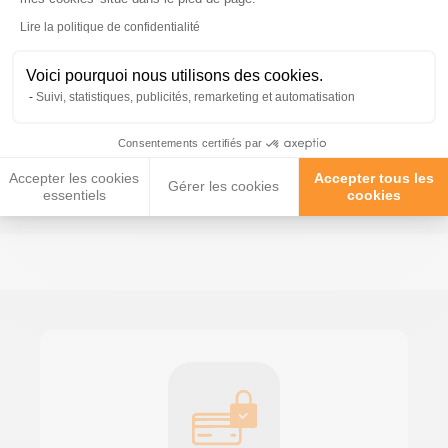
Lire la politique de confidentialité
Pour l’amour des chiens, je
Voici pourquoi nous utilisons des cookies.
découvre
Suivi, statistiques, publicités, remarketing et automatisation
Niche pour
Niche pour
Niche a Chien
Niche
Consentements certifiés par
Moyen Chien
Grand Chien
Bois Ecologique
Terrass
Accepter les cookies
Accepter tous les
Gérer les cookies
essentiels
cookies