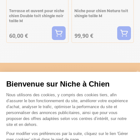
Terrasse et auvent pour niche
Niche pour chien Natura toit
chien Double toit shingle noir
shingle taille M
taille M
60,00 €
99,90 €
Il est bien normal de se poser des
Bienvenue sur Niche à Chien
Plateforme de Gestion du Consenteme
questions :)
Nous utilisons des cookies, y compris des cookies tiers, afin
d’assurer le bon fonctionnement du site, améliorer votre expérience
d’achat, analyser le trafic, optimiser la performance du site et
personnaliser des annonces publicitaires, ainsi que pour vous
Voir nos conseils et astuces
proposer des offres adaptées selon vos centres d’intérêt, sur notre
site et en dehors.
Pour modifier vos préférences par la suite, cliquez sur le lien 'Gérer
Axeptio consent
mes cookies' situé dans le pied de page.