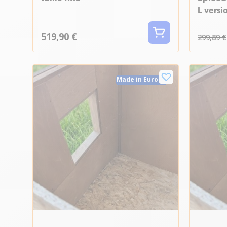
L versi
519,90 €
299,89 €
Made in Europe