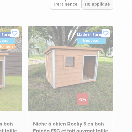
(0) appliqué
n Europe
Made in Europe
veau
Nouveau
du mois
-8%
n bois
Niche à chien Rocky 3 en bois
t taille
Epicéa FSC et toit ouvrant taille