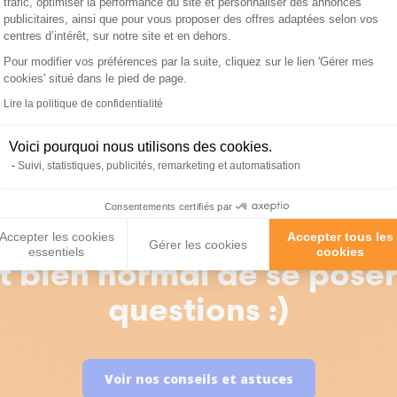
trafic, optimiser la performance du site et personnaliser des annonces
publicitaires, ainsi que pour vous proposer des offres adaptées selon vos
centres d’intérêt, sur notre site et en dehors.
à chien Rocky 4 en bois
Kit d’isolation pour nich
Pour modifier vos préférences par la suite, cliquez sur le lien 'Gérer mes
cookies' situé dans le pied de page.
FSC et toit ouvrant taille
chien Rocky 4 taille XXL
Axeptio consent
sion isolée - KeniLux
KeniLux
Lire la politique de confidentialité
455,82 €
129,90 €
Voici pourquoi nous utilisons des cookies.
Suivi, statistiques, publicités, remarketing et automatisation
Consentements certifiés par
Accepter les cookies
Accepter tous les
Gérer les cookies
essentiels
cookies
st bien normal de se pose
questions :)
Voir nos conseils et astuces