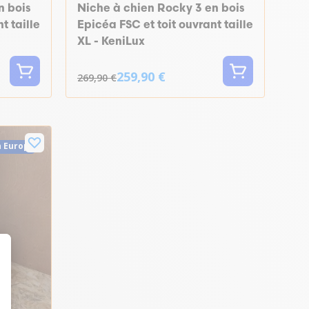
n bois
Niche à chien Rocky 3 en bois
t taille
Epicéa FSC et toit ouvrant taille
XL - KeniLux
259,90 €
269,90 €
n Europe
t : Personnalisez vos Options