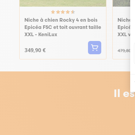
Niche à chien Rocky 4 en bois
Niche 
Epicéa FSC et toit ouvrant taille
Epicéa 
XXL - KeniLux
XXL ver
349,90 €
479,80 €
Il e