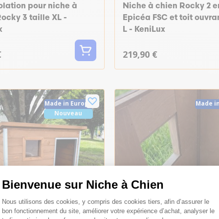
solation pour niche à
Niche à chien Rocky 2 e
ocky 3 taille XL -
Epicéa FSC et toit ouvran
x
L - KeniLux
€
219,90 €
Made in Europe
Made i
Nouveau
Bienvenue sur Niche à Chien
Plateforme de Gestion du Consentemen
Nous utilisons des cookies, y compris des cookies tiers, afin d’assurer le
-5%
bon fonctionnement du site, améliorer votre expérience d’achat, analyser le