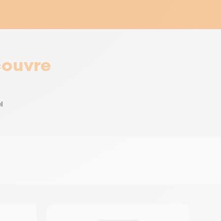
couvre
l