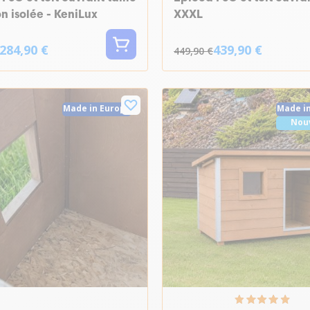
on isolée - KeniLux
XXXL
284,90 €
439,90 €
449,90 €
Made in Europe
Made i
Nou