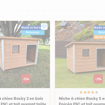
Made in Europe
Made i
Nouveau
Nou
Niche 
-5%
-2%
à chien Rocky 2 en bois
Niche à chien Rocky 5 e
FSC et toit ouvrant taille
Epicéa FSC et toit ouvran