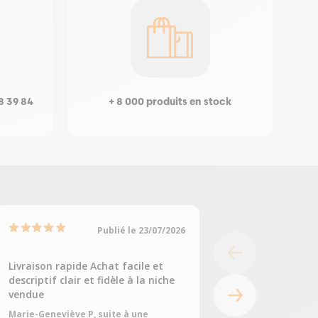
8 39 84
+ 8 000 produits en stock
Publié le 23/07/2026
Livraison rapide Achat facile et
Tout était parfait
descriptif clair et fidèle à la niche
Fabienne C, suite à
vendue
05/07/2026
Marie-Geneviève P, suite à une