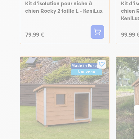
Kit d’isolation pour niche à
Kit d’i
chien Rocky 2 taille L - KeniLux
chien R
KeniLu
79,99 €
99,99 
Made in Europe
Nouveau