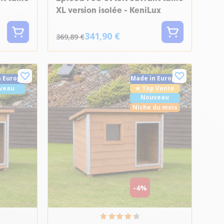
XL version isolée - KeniLux
341,90 €
369,89 €
n Europe
Made in Europe
veau
★ Top Vente
Nouveau
Niche du mois
-4%