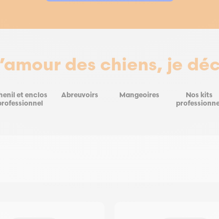
l’amour des chiens, je dé
enil et enclos
Abreuvoirs
Mangeoires
Nos kits
professionnel
professionne