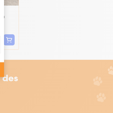
e à
 -
r des