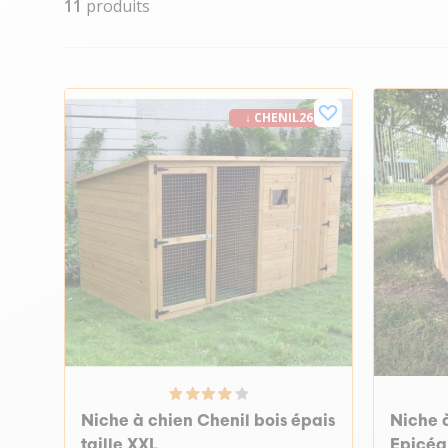
11
produits
↓ CHENIL26
Niche à chien Chenil bois épais
Niche 
taille XXL
Epicéa 