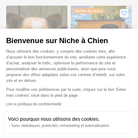
Niche du mois
Bienvenue sur Niche à Chien
Plateforme de Gestion du Consenteme
Nous utilisons des cookies, y compris des cookies tiers, afin
d’assurer le bon fonctionnement du site, améliorer votre expérience
-11%
d’achat, analyser le trafic, optimiser la performance du site et
personnaliser des annonces publicitaires, ainsi que pour vous
proposer des offres adaptées selon vos centres d’intérêt, sur notre
Niche à chien avec isolation
site et en dehors.
Husky taille XL
Pour modifier vos préférences par la suite, cliquez sur le lien 'Gérer
269,90 €
Axeptio consent
mes cookies' situé dans le pied de page.
239,90 €
Lire la politique de confidentialité
Voici pourquoi nous utilisons des cookies.
Suivi, statistiques, publicités, remarketing et automatisation
Il est bien normal de se poser des