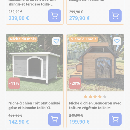
shingle et terrasse taille L
259,90 €
299,90 €
239,90 €
279,90 €
Niche du mois
Niche du mois
-11%
-20%
Niche à chien Toit plat ondulé
Niche à chien Beauceron avec
grise et blanche taille XL
toiture végétale taille M
159,90 €
249,90 €
142,90 €
199,90 €