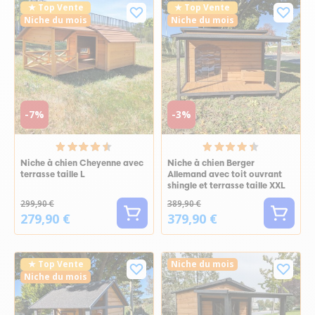
★ Top Vente
★ Top Vente
Niche du mois
Niche du mois
-7%
-3%
Niche à chien Cheyenne avec
Niche à chien Berger
terrasse taille L
Allemand avec toit ouvrant
shingle et terrasse taille XXL
299,90 €
389,90 €
279,90 €
379,90 €
★ Top Vente
Niche du mois
Niche du mois