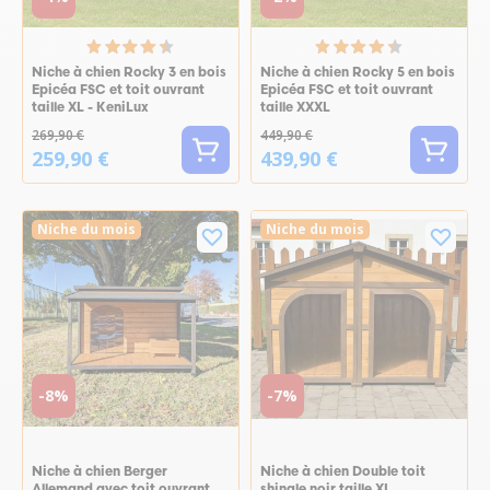
Niche à chien Rocky 3 en bois
Niche à chien Rocky 5 en bois
Epicéa FSC et toit ouvrant
Epicéa FSC et toit ouvrant
taille XL - KeniLux
taille XXXL
269,90 €
449,90 €
259,90 €
439,90 €
Niche du mois
Niche du mois
-8%
-7%
Niche à chien Berger
Niche à chien Double toit
Allemand avec toit ouvrant
shingle noir taille XL