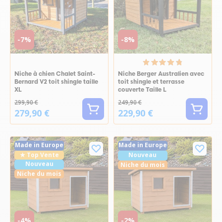
-7%
-8%
Niche à chien Chalet Saint-
Niche Berger Australien avec
Bernard V2 toit shingle taille
toit shingle et terrasse
XL
couverte Taille L
299,90 €
249,90 €
279,90 €
229,90 €
Made in Europe
Made in Europe
★ Top Vente
Nouveau
Nouveau
Niche du mois
Niche du mois
-4%
-2%