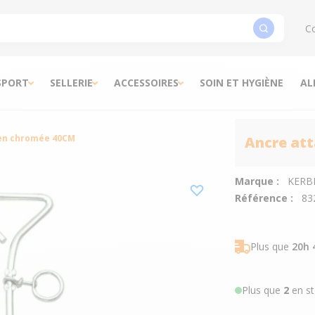
Co
SPORT
SELLERIE
ACCESSOIRES
SOIN ET HYGIÈNE
AL
ien chromée 40CM
Ancre at
Marque :
KERB
Référence :
83
Plus que
20h 
Plus que
2
en st