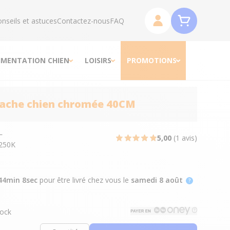
nseils et astuces
Contactez-nous
FAQ
IMENTATION CHIEN
LOISIRS
PROMOTIONS
tache chien chromée 40CM
L
5,00
(1 avis)
250K
44min 7sec
pour être livré chez vous
le
samedi 8 août
ock