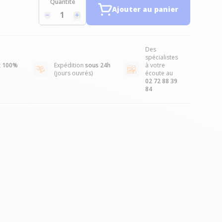
Quantité
Ajouter au panier
Des
spécialistes
t
100%
Expédition
sous 24h
à votre
(jours ouvrés)
écoute au
02 72 88 39
84