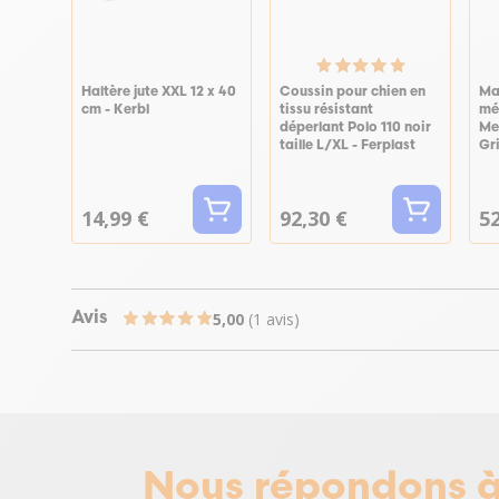
Haltère jute XXL 12 x 40
Coussin pour chien en
Ma
cm - Kerbl
tissu résistant
mé
déperlant Polo 110 noir
Me
taille L/XL - Ferplast
Gri
14,99 €
92,30 €
52
5,00
(1 avis)
Avis
Nous répondons à