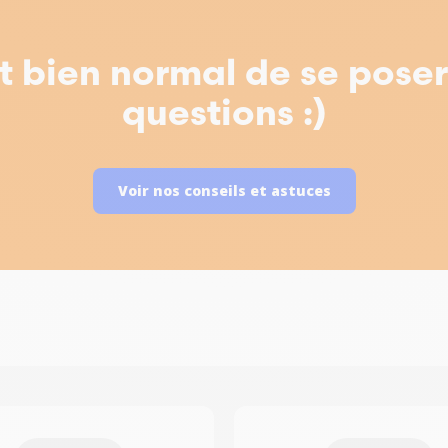
st bien normal de se pose
questions :)
Voir nos conseils et astuces