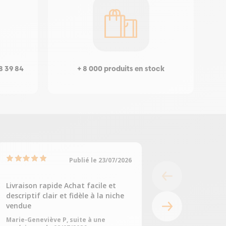
8 39 84
+ 8 000 produits en stock
Publié le 23/07/2026
Livraison rapide Achat facile et
Tout était parfait
descriptif clair et fidèle à la niche
Fabienne C, suite à
vendue
05/07/2026
Marie-Geneviève P, suite à une