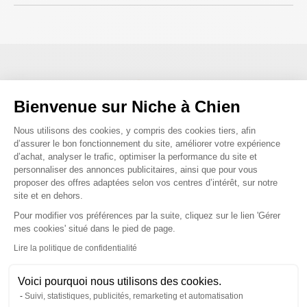
Nous répondons à toutes vos
Bienvenue sur Niche à Chien
questions ;)
Plateforme de Gestion du Consenteme
Nous utilisons des cookies, y compris des cookies tiers, afin
d’assurer le bon fonctionnement du site, améliorer votre expérience
Posez-nous vos questions
d’achat, analyser le trafic, optimiser la performance du site et
personnaliser des annonces publicitaires, ainsi que pour vous
proposer des offres adaptées selon vos centres d’intérêt, sur notre
site et en dehors.
Pour modifier vos préférences par la suite, cliquez sur le lien 'Gérer
Axeptio consent
mes cookies' situé dans le pied de page.
Ces produits peuvent vous
Lire la politique de confidentialité
intéresser
Voici pourquoi nous utilisons des cookies.
Suivi, statistiques, publicités, remarketing et automatisation