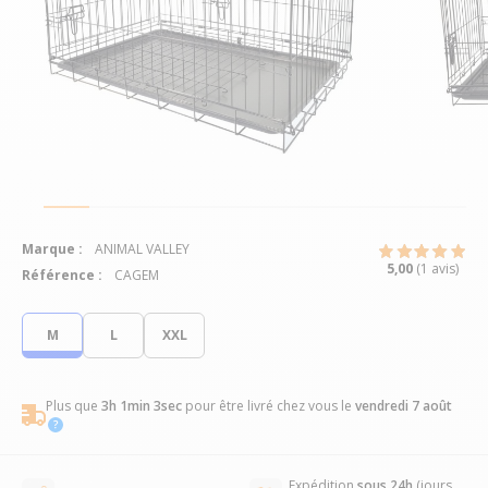
Marque :
ANIMAL VALLEY
5,00
(1 avis)
Référence :
CAGEM
M
L
XXL
Plus que
3h 1min 3sec
pour être livré chez vous
le
vendredi 7 août
Expédition
sous 24h
(jours