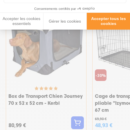
Consentements certifiés par
Accepter les cookies
Accepter tous les
Gérer les cookies
essentiels
cookies
-30%
Box de Transport Chien Journey
Cage de transp
70 x 52 x 52 cm - Kerbl
pliable "Izymoo
67 cm
69,90 €
80,99 €
48,93 €