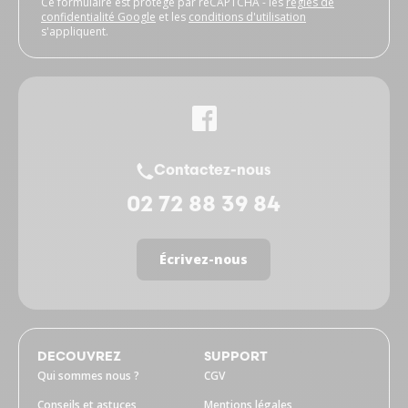
Ce formulaire est protégé par reCAPTCHA - les
règles de
confidentialité Google
et les
conditions d'utilisation
s'appliquent.
Contactez-nous
02 72 88 39 84
Écrivez-nous
DECOUVREZ
SUPPORT
Qui sommes nous ?
CGV
Conseils et astuces
Mentions légales