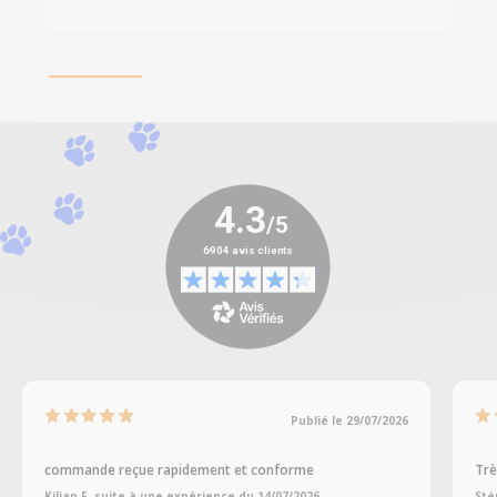
Publié le 29/07/2026
commande reçue rapidement et conforme
Trè
Kilian F, suite à une expérience du 14/07/2026
Sté