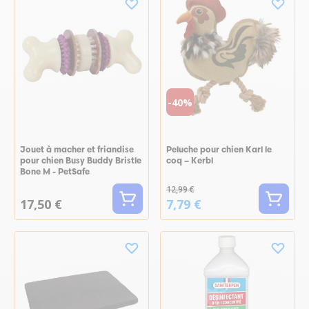
-40%
Jouet à macher et friandise
Peluche pour chien Karl le
pour chien Busy Buddy Bristle
coq – Kerbl
Bone M - PetSafe
12,99 €
17,50 €
7,79 €