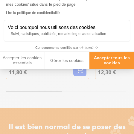
Axeptio consent
mes cookies' situé dans le pied de page.
Lire la politique de confidentialité
Voici pourquoi nous utilisons des cookies.
Suivi, statistiques, publicités, remarketing et automatisation
Spray anti mauvaise haleine
Soin dentaire F
Consentements certifiés par
chien et chat 100ML -
pour chien et 
Francodex
Francodex
Accepter les cookies
Accepter tous les
Gérer les cookies
essentiels
cookies
11,80 €
12,30 €
Il est bien normal de se poser des