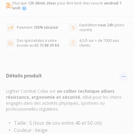
Plus que
12h 38min 19sec
pour être livré chez vous
le
vendredi 7
août
Expédition
sous 24h
(jours
Paiement
100% sécurisé
ouvrés)
Des spécialistes à votre
4,5/5 sur + de 7000 avis
écoute au
02 72 88 39 84
clients
Détails produit
Lighter Combat Collar est
un collier technique alliant
résistance, ergonomie et sécurité
, idéal pour les chiens
engagés dans des activités physiques, sportives ou
professionnelles régulières.
Taille : S (tour de cou entre 40 et 50 cm)
Couleur : beige