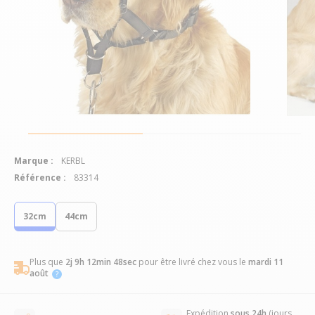
Marque :
KERBL
Référence :
83314
32cm
44cm
Plus que
2j 9h 12min 47sec
pour être livré chez vous
le
mardi 11
août
Expédition
sous 24h
(jours