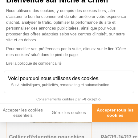
Plateforme de Gestion du Consenteme
Ces produits peuvent vous
Nous utilisons des cookies, y compris des cookies tiers, afin
d’assurer le bon fonctionnement du site, améliorer votre expérience
intéresser
d’achat, analyser le trafic, optimiser la performance du site et
personnaliser des annonces publicitaires, ainsi que pour vous
proposer des offres adaptées selon vos centres d’intérêt, sur notre
site et en dehors.
Pour modifier vos préférences par la suite, cliquez sur le lien 'Gérer
Axeptio consent
mes cookies' situé dans le pied de page.
Lire la politique de confidentialité
Voici pourquoi nous utilisons des cookies.
Suivi, statistiques, publicités, remarketing et automatisation
Consentements certifiés par
Accepter les cookies
Accepter tous les
Gérer les cookies
-15%
-10%
essentiels
cookies
Collier d’éducation pour chien
PAC19-14217 r