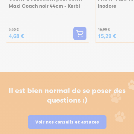
Maxi Coach noir 44cm - Kerbl
inodore
5,50 €
16,99 €
4,68 €
15,29 €
Il est bien normal de se poser des
questions :)
Voir nos conseils et astuces