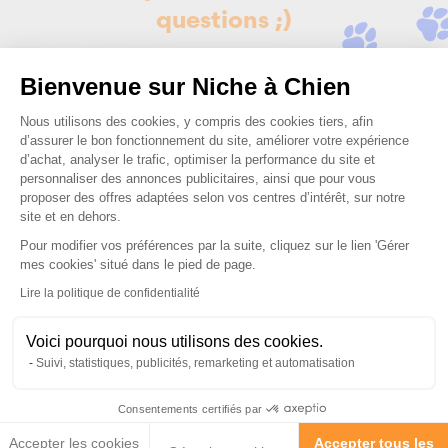
questions ;)
Bienvenue sur Niche à Chien
Posez-nous vos questions
Plateforme de Gestion du Consenteme
Nous utilisons des cookies, y compris des cookies tiers, afin
d’assurer le bon fonctionnement du site, améliorer votre expérience
d’achat, analyser le trafic, optimiser la performance du site et
personnaliser des annonces publicitaires, ainsi que pour vous
proposer des offres adaptées selon vos centres d’intérêt, sur notre
site et en dehors.
Ces produits peuvent vous
Pour modifier vos préférences par la suite, cliquez sur le lien 'Gérer
intéresser
Axeptio consent
mes cookies' situé dans le pied de page.
Lire la politique de confidentialité
Voici pourquoi nous utilisons des cookies.
Suivi, statistiques, publicités, remarketing et automatisation
Consentements certifiés par
Accepter les cookies
Accepter tous les