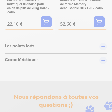
Bois de cerf naturel à
Matelas coussin à mémoire
mastiquer friandise pour
de forme Memory
chien de plus de 20kg Hard -
déhoussable Gris T90 - Zolux
Zolux
22,10 €
52,60 €
Les points forts
Caractéristiques
Nous répondons à toutes vos
questions ;)