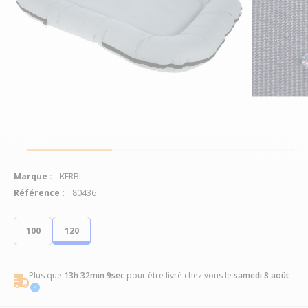
Marque :
KERBL
Référence :
80436
100
120
Plus que
13h 32min 8sec
pour être livré chez vous
le
samedi 8 août