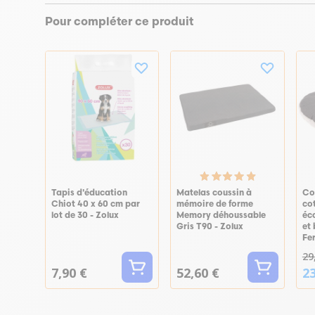
Pour compléter ce produit
Tapis d'éducation
Matelas coussin à
Co
Chiot 40 x 60 cm par
mémoire de forme
cot
lot de 30 - Zolux
Memory déhoussable
éc
Gris T90 - Zolux
et 
Fe
29
7,90 €
52,60 €
23