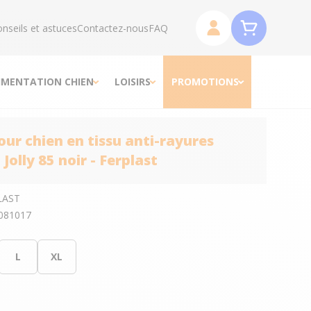
nseils et astuces
Contactez-nous
FAQ
IMENTATION CHIEN
LOISIRS
PROMOTIONS
our chien en tissu anti-rayures
Jolly 85 noir - Ferplast
LAST
081017
L
XL