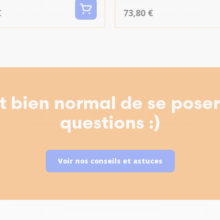
€
73,80 €
st bien normal de se pose
questions :)
Voir nos conseils et astuces