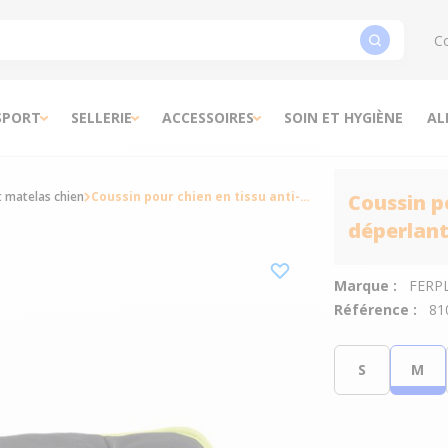
Co
SPORT
SELLERIE
ACCESSOIRES
SOIN ET HYGIÈNE
AL
t matelas chien
Coussin pour chien en tissu anti-rayures déperlant Jolly 85 noir - Ferplast
Coussin p
déperlant 
Marque :
FERP
Référence :
81
S
M