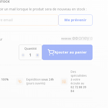
 STOCK
oir un mail lorsque le produit sera de nouveau en stock :
Me prévenir
ur
Quantité
Ajouter au panier
Des
spécialistes
t
100%
Expédition
sous 24h
à votre
(jours ouvrés)
écoute au
02 72 88 39
84