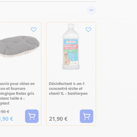
ussin pour chien en
Désinfectant 4-en-1
on et fourrure
concentré niche et
ologique Relax gris
chenil 1L - Saniterpen
blanc taille 6 -
rplast
,90 €
,90 €
21,90 €