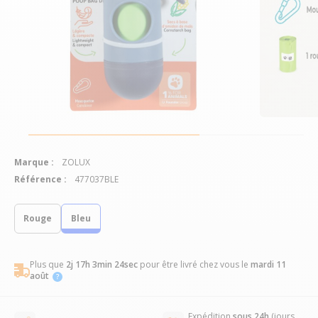
Marque :
ZOLUX
Référence :
477037BLE
Rouge
Bleu
Plus que
2j 17h 3min 24sec
pour être livré chez vous
le
mardi 11
août
Expédition
sous 24h
(jours