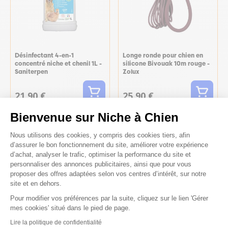
Désinfectant 4-en-1
Longe ronde pour chien en
concentré niche et chenil 1L -
silicone Bivouak 10m rouge -
Saniterpen
Zolux
21,90 €
25,90 €
Bienvenue sur Niche à Chien
Plateforme de Gestion du Consenteme
Nous utilisons des cookies, y compris des cookies tiers, afin
Les points forts
d’assurer le bon fonctionnement du site, améliorer votre expérience
d’achat, analyser le trafic, optimiser la performance du site et
personnaliser des annonces publicitaires, ainsi que pour vous
Caractéristiques
proposer des offres adaptées selon vos centres d’intérêt, sur notre
site et en dehors.
Conseils
Pour modifier vos préférences par la suite, cliquez sur le lien 'Gérer
Axeptio consent
mes cookies' situé dans le pied de page.
Lire la politique de confidentialité