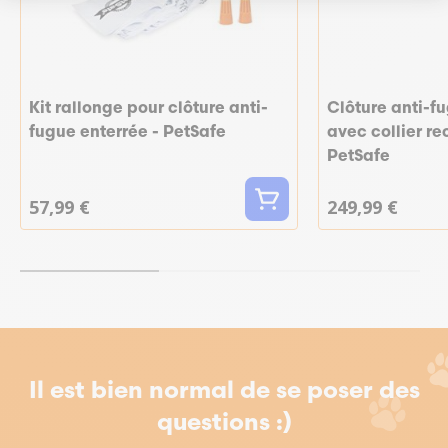
Kit rallonge pour clôture anti-
Clôture anti-f
fugue enterrée - PetSafe
avec collier r
PetSafe
57,99 €
249,99 €
Il est bien normal de se poser des
questions :)