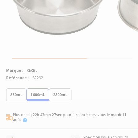
Marque :
KERBL
Référence :
82292
850mL
1600mL
2800mL
Plus que
1j 22h 43min 26sec
pour être livré chez vous
le
mardi 11
août
Expédition
sous 24h
(jours