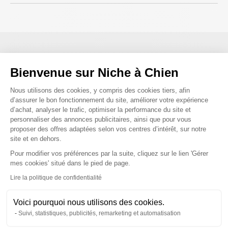
Nous répondons à toutes vos
Bienvenue sur Niche à Chien
questions ;)
Plateforme de Gestion du Consenteme
Nous utilisons des cookies, y compris des cookies tiers, afin
d’assurer le bon fonctionnement du site, améliorer votre expérience
d’achat, analyser le trafic, optimiser la performance du site et
Posez-nous vos questions
personnaliser des annonces publicitaires, ainsi que pour vous
proposer des offres adaptées selon vos centres d’intérêt, sur notre
site et en dehors.
Pour modifier vos préférences par la suite, cliquez sur le lien 'Gérer
Axeptio consent
mes cookies' situé dans le pied de page.
Lire la politique de confidentialité
Ces produits peuvent vous
intéresser
Voici pourquoi nous utilisons des cookies.
Suivi, statistiques, publicités, remarketing et automatisation