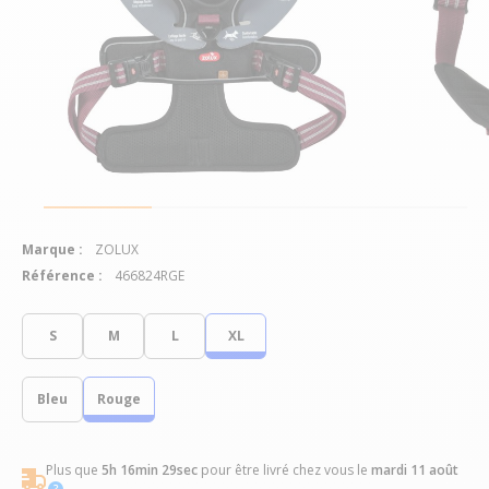
Marque :
ZOLUX
Référence :
466824RGE
S
M
L
XL
Bleu
Rouge
Plus que
5h 16min 28sec
pour être livré chez vous
le
mardi 11 août