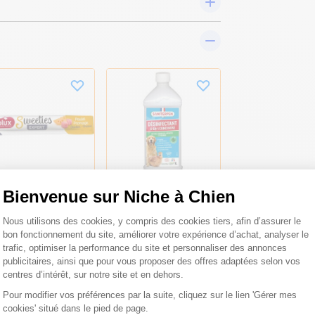
Bienvenue sur Niche à Chien
iandise crémeuse
Désinfectant 4-en-1
Plateforme de Gestion du Consentemen
Nous utilisons des cookies, y compris des cookies tiers, afin d’assurer le
r chien stick
concentré niche et
bon fonctionnement du site, améliorer votre expérience d’achat, analyser le
eeties poulet
chenil 1L - Saniterpen
omage 14g - Zolux
trafic, optimiser la performance du site et personnaliser des annonces
publicitaires, ainsi que pour vous proposer des offres adaptées selon vos
0,50 €
21,90 €
centres d’intérêt, sur notre site et en dehors.
s
Pour modifier vos préférences par la suite, cliquez sur le lien 'Gérer mes
cookies' situé dans le pied de page.
Axeptio consent