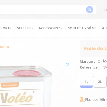
Co
SPORT
SELLERIE
ACCESSOIRES
SOIN ET HYGIÈNE
AL
ic - 1L
Huile de L
Marque :
OLÉO
Référence :
NV
1L
2L
Plus que
19h 