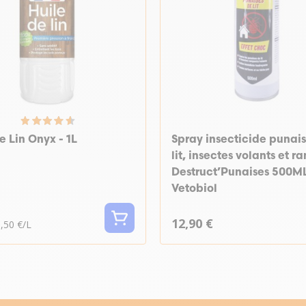
e Lin Onyx - 1L
Spray insecticide punai
lit, insectes volants et 
Destruct’Punaises 500ML
Vetobiol
12,90 €
,50 €/L