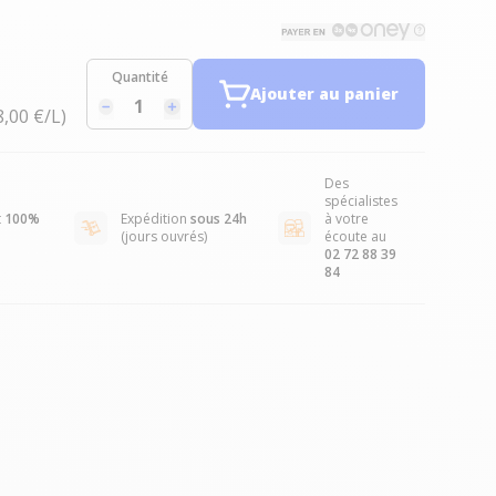
Quantité
Ajouter au panier
8,00 €/L)
Des
spécialistes
t
100%
Expédition
sous 24h
à votre
(jours ouvrés)
écoute au
02 72 88 39
84