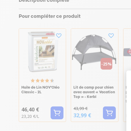
Description complète
Pour compléter ce produit
-25%
Huile de Lin NOV'Oléo
Lit de camp pour chien
Fr
Classic - 2L
avec auvent « Vacation
pou
Top » - Kerbl
Sw
fr
43,99 €
46,40 €
32,99 €
Dè
23,20 €/L