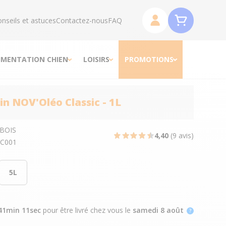
nseils et astuces
Contactez-nous
FAQ
IMENTATION CHIEN
LOISIRS
PROMOTIONS
in NOV'Oléo Classic - 1L
BOIS
4,40
(9 avis)
C001
5L
41min 10sec
pour être livré chez vous
le
samedi 8 août