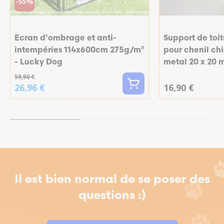
-55%
Ecran d'ombrage et anti-
Support de toit
intempéries 114x600cm 275g/m²
pour chenil ch
- Lucky Dog
metal 20 x 20 
59,90 €
26,96 €
16,90 €
Il est bien normal de se poser des
questions :)