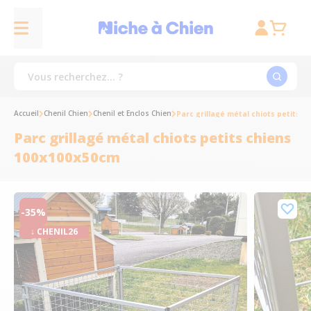
Accueil
Chenil Chien
Chenil et Enclos Chien
Parc grillagé métal chiots petits 
Parc grillagé métal chiots petits chiens
100x100x50cm
-35%
↓ CHENIL26