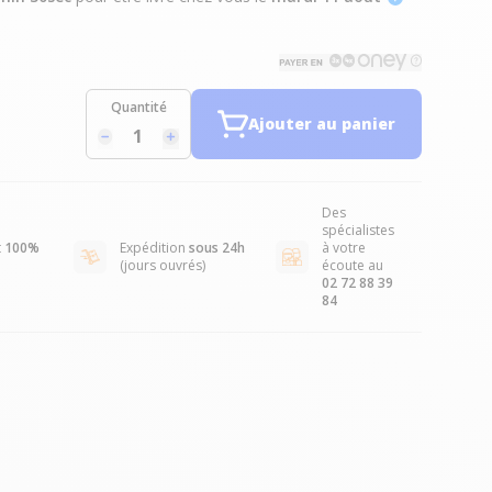
Quantité
Ajouter au panier
Des
spécialistes
t
100%
Expédition
sous 24h
à votre
(jours ouvrés)
écoute au
02 72 88 39
84