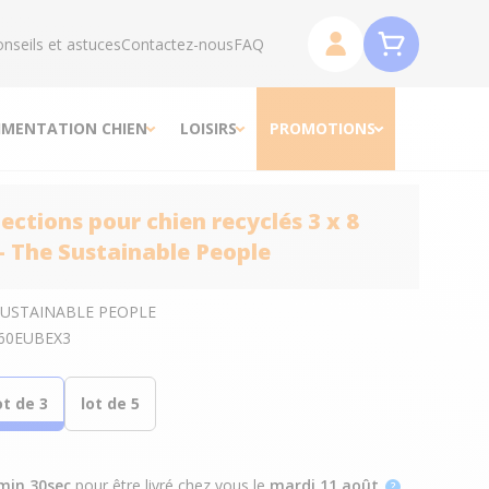
nseils et astuces
Contactez-nous
FAQ
IMENTATION CHIEN
LOISIRS
PROMOTIONS
ections pour chien recyclés 3 x 8
- The Sustainable People
SUSTAINABLE PEOPLE
60EUBEX3
ot de 3
lot de 5
min 29sec
pour être livré chez vous
le
mardi 11 août