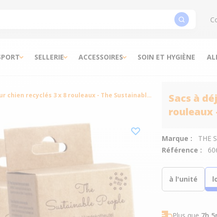
Co
SPORT
SELLERIE
ACCESSOIRES
SOIN ET HYGIÈNE
AL
Sacs à déjections pour chien recyclés 3 x 8 rouleaux - The Sustainable People
Sacs à déj
rouleaux 
Marque :
THE 
Référence :
60
à l'unité
l
Plus que
7h 5