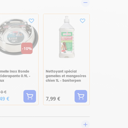
-10%
melle Inox Ronde
Nettoyant spécial
tiderapante 0.9L -
gamelles et mangeoires
lux
chien 1L - Saniterpen
10 €
49 €
7,99 €