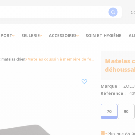
Co
SPORT
SELLERIE
ACCESSOIRES
SOIN ET HYGIÈNE
AL
t matelas chien
Matelas coussin à mémoire de forme Memory déhoussable Gris T70 - Zolux
Matelas 
déhoussab
Marque :
ZOLU
Référence :
40
70
90
Plus que
6h 9