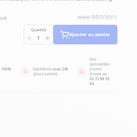
ock
Quantité
Ajouter au panier
Des
spécialistes
t
100%
Expédition
sous 24h
à votre
(jours ouvrés)
écoute au
02 72 88 39
84