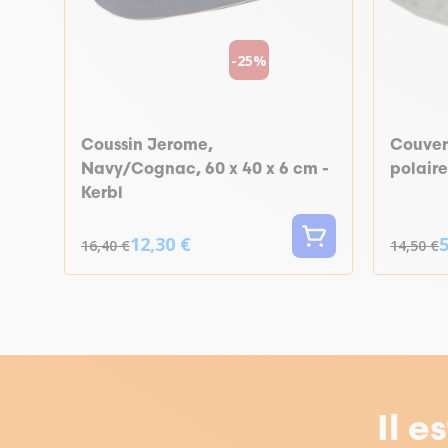
-25%
Coussin Jerome,
Couver
Navy/Cognac, 60 x 40 x 6 cm -
polaire
Kerbl
12,30 €
5
16,40 €
14,50 €
Il e