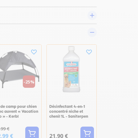
-25%
t de camp pour chien
Désinfectant 4-en-1
ec auvent « Vacation
concentré niche et
 » - Kerbl
chenil 1L - Saniterpen
,99 €
,99 €
21,90 €