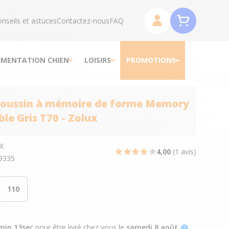
nseils et astuces
Contactez-nous
FAQ
IMENTATION CHIEN
LOISIRS
PROMOTIONS
coussin à mémoire de forme Memory
le Gris T70 - Zolux
X
4,00
(1 avis)
9335
110
min 12sec
pour être livré chez vous
le
samedi 8 août