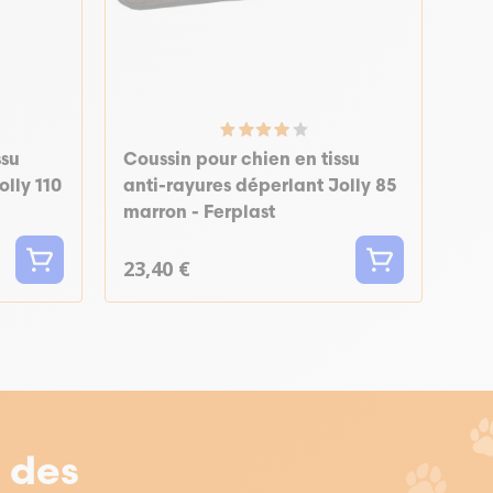
ssu
Coussin pour chien en tissu
olly 110
anti-rayures déperlant Jolly 85
marron - Ferplast
23,40 €
r des