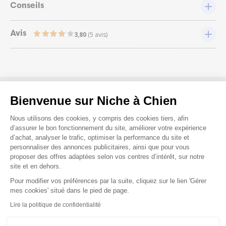
Conseils
Avis
3,80
(5 avis)
Bienvenue sur Niche à Chien
Nous répondons à toutes vos
Plateforme de Gestion du Consenteme
Nous utilisons des cookies, y compris des cookies tiers, afin
questions ;)
d’assurer le bon fonctionnement du site, améliorer votre expérience
d’achat, analyser le trafic, optimiser la performance du site et
personnaliser des annonces publicitaires, ainsi que pour vous
Posez-nous vos questions
proposer des offres adaptées selon vos centres d’intérêt, sur notre
site et en dehors.
Pour modifier vos préférences par la suite, cliquez sur le lien 'Gérer
Axeptio consent
mes cookies' situé dans le pied de page.
Lire la politique de confidentialité