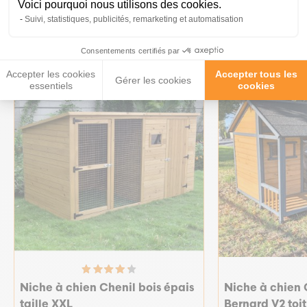
Ces produits peuvent vous
Voici pourquoi nous utilisons des cookies.
Suivi, statistiques, publicités, remarketing et automatisation
intéresser
Consentements certifiés par
Accepter les cookies
Accepter tous les
↓ CHENIL26
Gérer les cookies
essentiels
cookies
Niche à chien Chenil bois épais
Niche à chien 
taille XXL
Bernard V2 toit