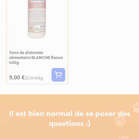
Terre de diatomée
alimentaire BLANCHE flacon
400g
9,00 €
22,50 €/kg
Il est bien normal de se poser des
questions :)