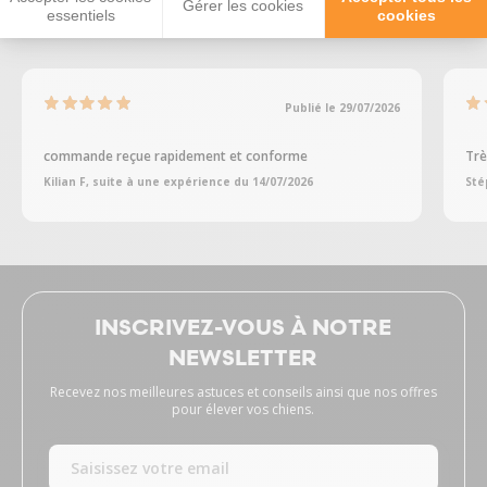
Gérer les cookies
essentiels
cookies
Publié le 29/07/2026
commande reçue rapidement et conforme
Trè
Kilian F, suite à une expérience du 14/07/2026
Sté
INSCRIVEZ-VOUS À NOTRE
NEWSLETTER
Recevez nos meilleures astuces et conseils ainsi que nos offres
pour élever vos chiens.