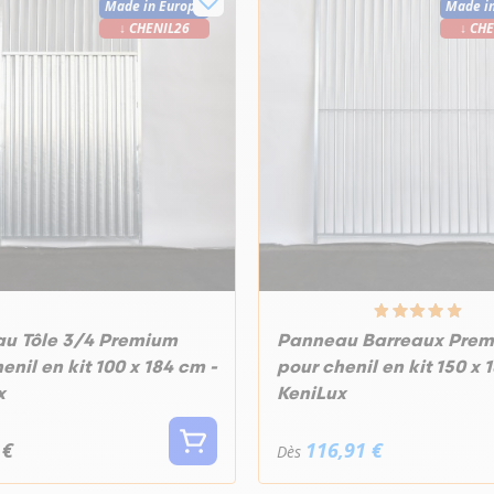
Made in Europe
Made i
↓ CHENIL26
↓ CH
u Tôle 3/4 Premium
Panneau Barreaux Pre
enil en kit 100 x 184 cm -
pour chenil en kit 150 x 
x
KeniLux
 €
116,91 €
Dès