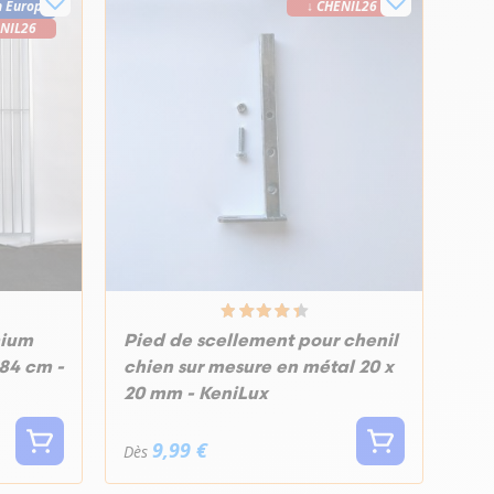
n Europe
↓ CHENIL26
ENIL26
mium
Pied de scellement pour chenil
184 cm -
chien sur mesure en métal 20 x
20 mm - KeniLux
9,99 €
Dès