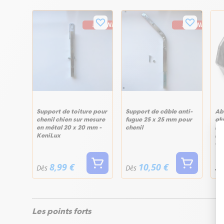
↓ CHENIL26
↓ CHENIL26
Support de toiture pour
Support de câble anti-
Ab
chenil chien sur mesure
fugue 25 x 25 mm pour
al
en métal 20 x 20 mm -
chenil
bo
KeniLux
hau
Ga
8,99 €
10,50 €
39
Dès
Dès
Les points forts