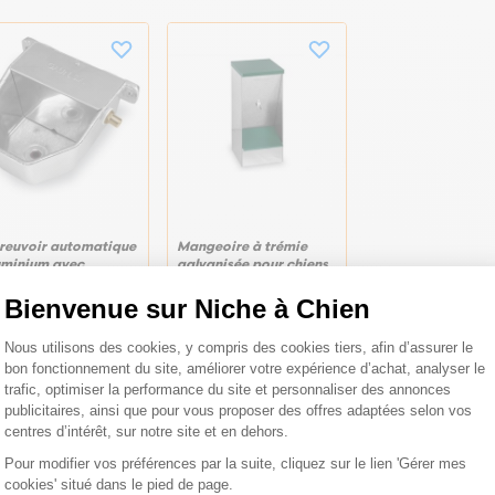
reuvoir automatique
Mangeoire à trémie
uminium avec
galvanisée pour chiens
uchon de vidange
taille S 15L - Gaun
te pression 1,7L -
Bienvenue sur Niche à Chien
un
Plateforme de Gestion du Consentemen
Nous utilisons des cookies, y compris des cookies tiers, afin d’assurer le
,99 €
44,90 €
bon fonctionnement du site, améliorer votre expérience d’achat, analyser le
trafic, optimiser la performance du site et personnaliser des annonces
publicitaires, ainsi que pour vous proposer des offres adaptées selon vos
centres d’intérêt, sur notre site et en dehors.
Pour modifier vos préférences par la suite, cliquez sur le lien 'Gérer mes
cookies' situé dans le pied de page.
Axeptio consent