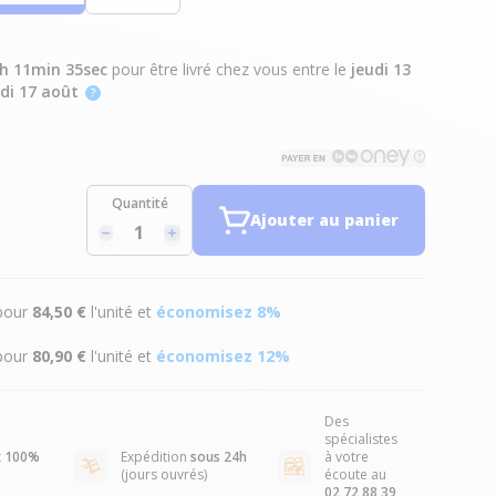
6h 11min 34sec
pour être livré chez vous
entre le
jeudi 13
di 17 août
Quantité
Ajouter au panier
pour
84,50 €
l'unité et
économisez
8
%
pour
80,90 €
l'unité et
économisez
12
%
Des
spécialistes
t
100%
Expédition
sous 24h
à votre
(jours ouvrés)
écoute au
02 72 88 39