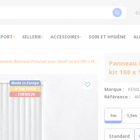
Co
SPORT
SELLERIE
ACCESSOIRES
SOIN ET HYGIÈNE
AL
Panneau Barreaux Premium pour chenil en kit 100 x 184 cm - KeniLux
Panneau 
kit 100 x
Made in Europe
★ Top Vente
Marque :
KENI
↓ CHENIL26
Référence :
40
1m
1,5m
Standard