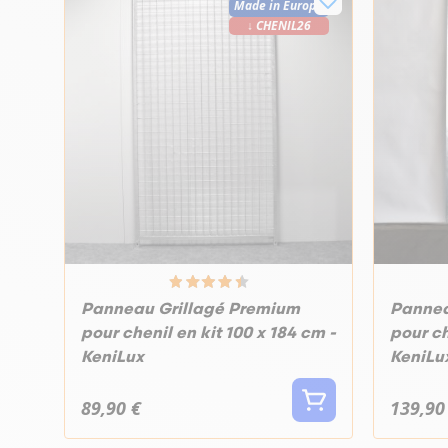
Made in Europe
↓ CHENIL26
Panneau Grillagé Premium
Pannea
pour chenil en kit 100 x 184 cm -
pour ch
KeniLux
KeniLu
89,90 €
139,90