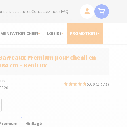
nseils et astuces
Contactez-nous
FAQ
IMENTATION CHIEN
LOISIRS
PROMOTIONS
Barreaux Premium pour chenil en
 184 cm - KeniLux
LUX
5,00
(2 avis)
0320
Premium
Grillagé