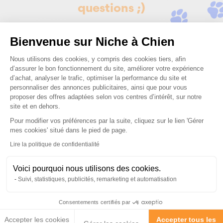
questions ;)
Bienvenue sur Niche à Chien
Posez-nous vos questions
Plateforme de Gestion du Consenteme
Nous utilisons des cookies, y compris des cookies tiers, afin
d’assurer le bon fonctionnement du site, améliorer votre expérience
d’achat, analyser le trafic, optimiser la performance du site et
personnaliser des annonces publicitaires, ainsi que pour vous
proposer des offres adaptées selon vos centres d’intérêt, sur notre
site et en dehors.
Ces produits peuvent vous
Pour modifier vos préférences par la suite, cliquez sur le lien 'Gérer
intéresser
Axeptio consent
mes cookies' situé dans le pied de page.
Lire la politique de confidentialité
↓ CHENIL26
Made in Europe
Voici pourquoi nous utilisons des cookies.
↓ CHENIL26
Suivi, statistiques, publicités, remarketing et automatisation
Consentements certifiés par
Accepter les cookies
Accepter tous les