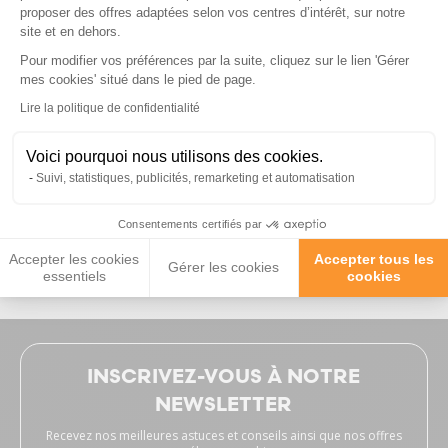
proposer des offres adaptées selon vos centres d’intérêt, sur notre
site et en dehors.
Pour modifier vos préférences par la suite, cliquez sur le lien 'Gérer
Axeptio consent
mes cookies' situé dans le pied de page.
Lire la politique de confidentialité
Voici pourquoi nous utilisons des cookies.
Publié le 29/07/2026
Suivi, statistiques, publicités, remarketing et automatisation
commande reçue rapidement et conforme
Trè
Consentements certifiés par
Kilian F, suite à une expérience du 14/07/2026
Sté
Accepter les cookies
Accepter tous les
Gérer les cookies
essentiels
cookies
INSCRIVEZ-VOUS À NOTRE
NEWSLETTER
Recevez nos meilleures astuces et conseils ainsi que nos offres