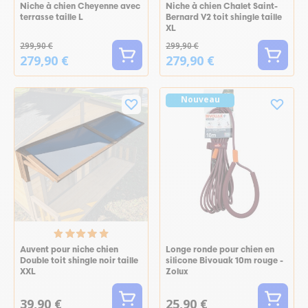
Niche à chien Cheyenne avec
Niche à chien Chalet Saint-
terrasse taille L
Bernard V2 toit shingle taille
XL
299,90 €
299,90 €
279,90 €
279,90 €
Nouveau
Auvent pour niche chien
Longe ronde pour chien en
Double toit shingle noir taille
silicone Bivouak 10m rouge -
XXL
Zolux
39,90 €
25,90 €