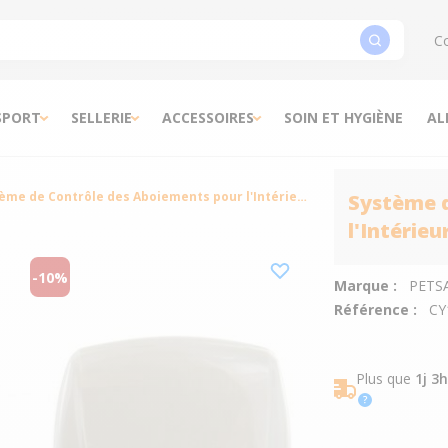
Co
SPORT
SELLERIE
ACCESSOIRES
SOIN ET HYGIÈNE
AL
Système de Contrôle des Aboiements pour l'Intérieur x2 - Petsafe
Système d
l'Intérieu
-10%
Marque :
PETS
Référence :
CY
Plus que
1j 3