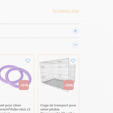
En savoir plus
-15%
-30%
uet pour chien
Cage de transport pour
eractif Puller Mini x2
chien pliable