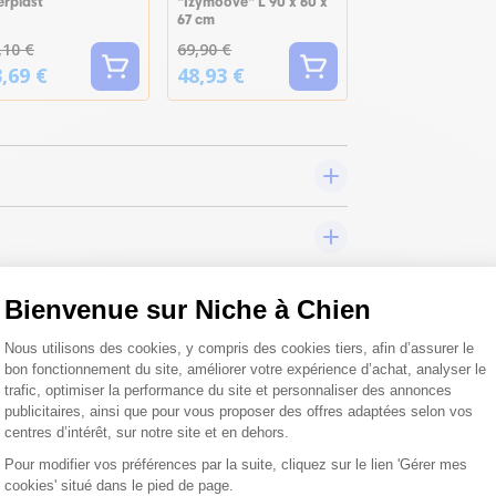
erplast
"Izymoove" L 90 x 60 x
67 cm
,10 €
69,90 €
,69 €
48,93 €
Bienvenue sur Niche à Chien
Plateforme de Gestion du Consentemen
Nous utilisons des cookies, y compris des cookies tiers, afin d’assurer le
bon fonctionnement du site, améliorer votre expérience d’achat, analyser le
trafic, optimiser la performance du site et personnaliser des annonces
 toutes vos
publicitaires, ainsi que pour vous proposer des offres adaptées selon vos
centres d’intérêt, sur notre site et en dehors.
 ;)
Pour modifier vos préférences par la suite, cliquez sur le lien 'Gérer mes
cookies' situé dans le pied de page.
Axeptio consent