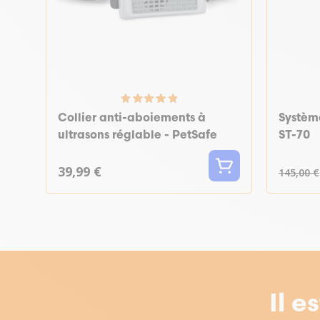
Collier anti-aboiements à
Systèm
ultrasons réglable - PetSafe
ST-70
39,99 €
145,00 €
Il e