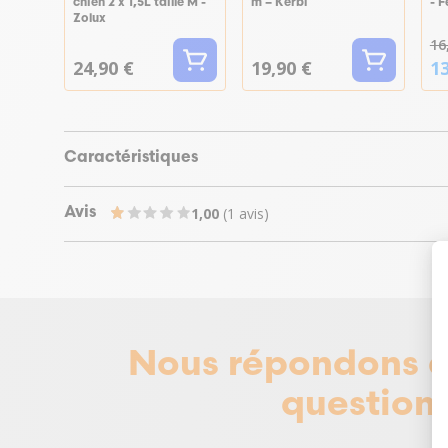
chien 2 x 1,5L taille M -
m – Kerbl
- F
Zolux
16
24,90 €
19,90 €
13
Caractéristiques
1,00
(1 avis)
Avis
Nous répondons à
questions