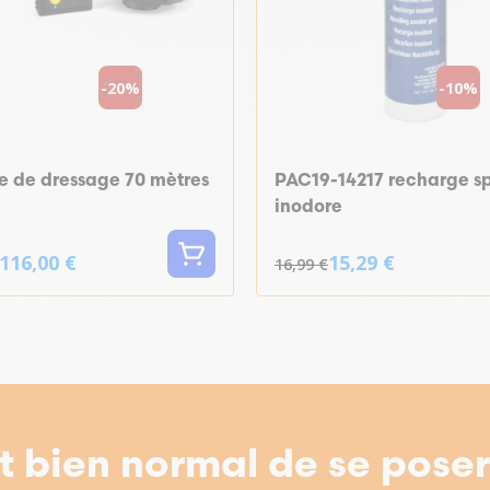
-20%
-10%
e de dressage 70 mètres
PAC19-14217 recharge s
inodore
116,00 €
15,29 €
16,99 €
st bien normal de se pose