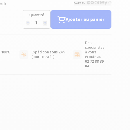
ock
Quantité
Ajouter au panier
Des
spécialistes
t
100%
Expédition
sous 24h
à votre
(jours ouvrés)
écoute au
02 72 88 39
84