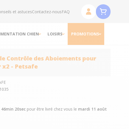
nseils et astuces
Contactez-nous
FAQ
IMENTATION CHIEN
LOISIRS
PROMOTIONS
e Contrôle des Aboiements pour
r x2 - Petsafe
AFE
1035
h 46min 19sec
pour être livré chez vous
le
mardi 11 août