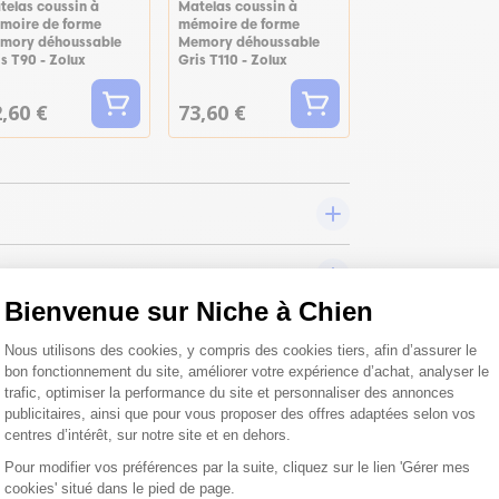
telas coussin à
Matelas coussin à
moire de forme
mémoire de forme
mory déhoussable
Memory déhoussable
s T90 - Zolux
Gris T110 - Zolux
,60 €
73,60 €
Bienvenue sur Niche à Chien
Plateforme de Gestion du Consentemen
Nous utilisons des cookies, y compris des cookies tiers, afin d’assurer le
bon fonctionnement du site, améliorer votre expérience d’achat, analyser le
trafic, optimiser la performance du site et personnaliser des annonces
publicitaires, ainsi que pour vous proposer des offres adaptées selon vos
centres d’intérêt, sur notre site et en dehors.
Pour modifier vos préférences par la suite, cliquez sur le lien 'Gérer mes
cookies' situé dans le pied de page.
Axeptio consent