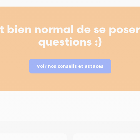
st bien normal de se pose
questions :)
Voir nos conseils et astuces