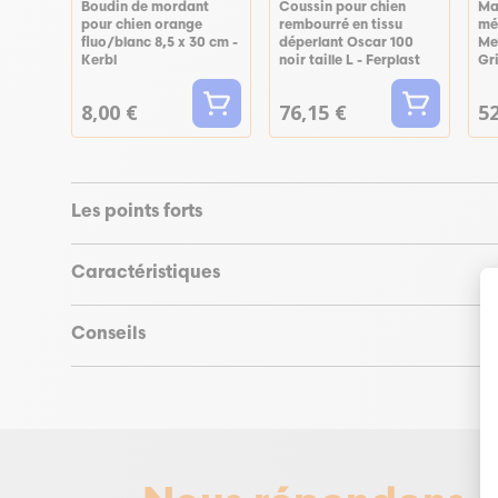
Boudin de mordant
Coussin pour chien
Ma
pour chien orange
rembourré en tissu
mé
fluo/blanc 8,5 x 30 cm -
déperlant Oscar 100
Me
Kerbl
noir taille L - Ferplast
Gri
8,00 €
76,15 €
52
Les points forts
Caractéristiques
Conseils