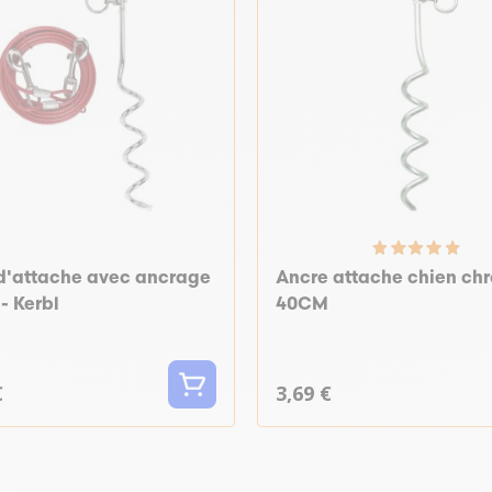
 d'attache avec ancrage
Ancre attache chien ch
 - Kerbl
40CM
€
3,69 €