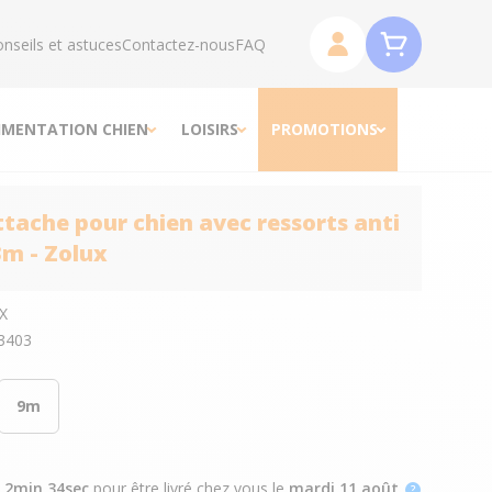
nseils et astuces
Contactez-nous
FAQ
IMENTATION CHIEN
LOISIRS
PROMOTIONS
ttache pour chien avec ressorts anti
3m - Zolux
X
3403
9m
h 2min 33sec
pour être livré chez vous
le
mardi 11 août