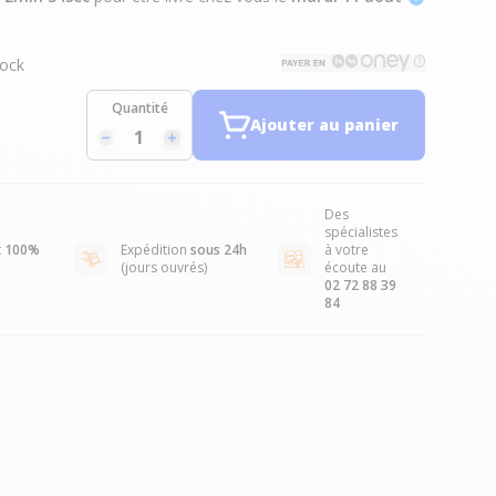
ock
Quantité
Ajouter au panier
Des
spécialistes
t
100%
Expédition
sous 24h
à votre
(jours ouvrés)
écoute au
02 72 88 39
84