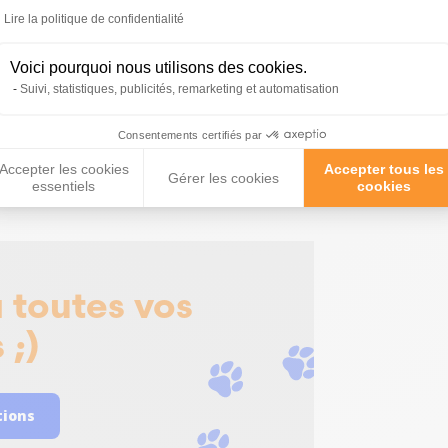
Lire la politique de confidentialité
t de camp pour chien
Longe ronde pour chien
ec auvent « Vacation
en silicone Bivouak 10m
 » - Kerbl
rouge - Zolux
Voici pourquoi nous utilisons des cookies.
Suivi, statistiques, publicités, remarketing et automatisation
,99 €
,99 €
25,90 €
Consentements certifiés par
Accepter les cookies
Accepter tous les
Gérer les cookies
essentiels
cookies
 toutes vos
 ;)
tions