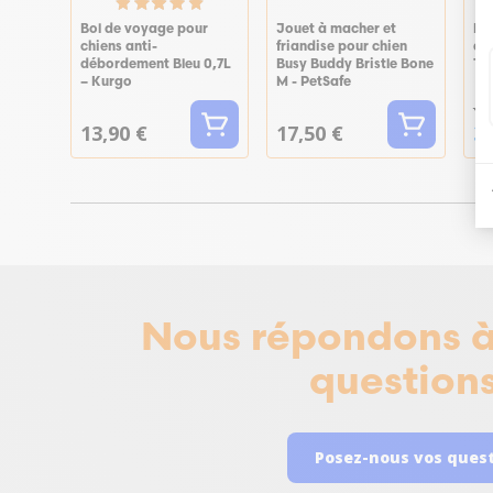
Bol de voyage pour
Jouet à macher et
Li
chiens anti-
friandise pour chien
av
débordement Bleu 0,7L
Busy Buddy Bristle Bone
Top
– Kurgo
M - PetSafe
43
13,90 €
17,50 €
32
Nous répondons à
questions
Posez-nous vos ques