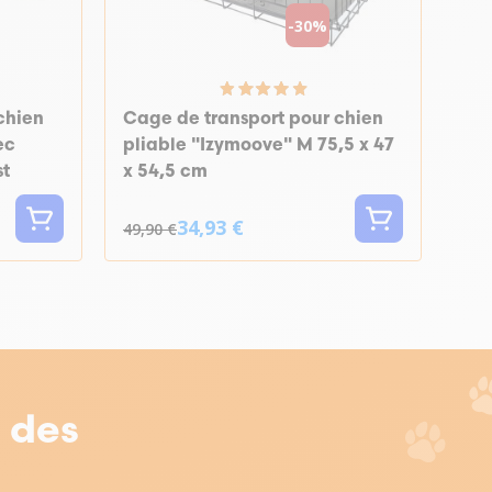
-30%
chien
Cage de transport pour chien
ec
pliable "Izymoove" M 75,5 x 47
st
x 54,5 cm
34,93 €
49,90 €
r des