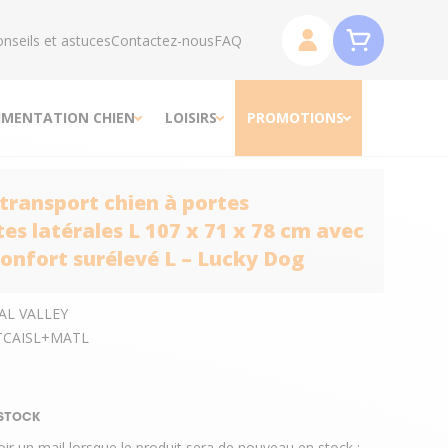
nseils et astuces
Contactez-nous
FAQ
IMENTATION CHIEN
LOISIRS
PROMOTIONS
 transport chien à portes
tes latérales L 107 x 71 x 78 cm avec
onfort surélevé L – Lucky Dog
AL VALLEY
TCAISL+MATL
 STOCK
oir un mail lorsque le produit sera de nouveau en stock :