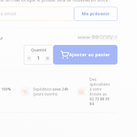
Me prévenir
ur
Quantité
Ajouter au panier
Des
spécialistes
t
100%
Expédition
sous 24h
à votre
(jours ouvrés)
écoute au
02 72 88 39
84