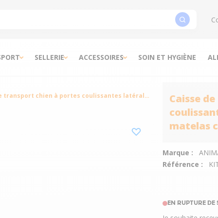
Co
SPORT
SELLERIE
ACCESSOIRES
SOIN ET HYGIÈNE
AL
Caisse de transport chien à portes coulissantes latérales L 107 x 71 x 78 cm avec matelas confort surélevé L – Lucky Dog
Caisse de
coulissan
matelas c
Marque :
ANIM
Référence :
KI
EN RUPTURE DE
Je souhaite recev