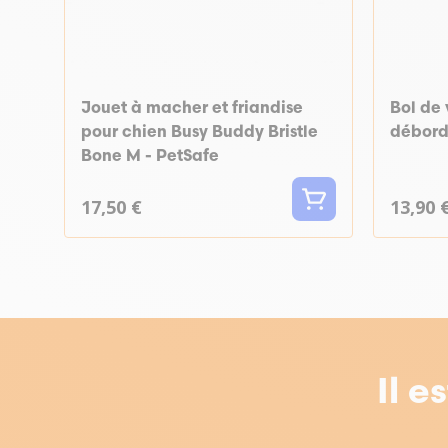
Jouet à macher et friandise
Bol de 
pour chien Busy Buddy Bristle
débord
Bone M - PetSafe
17,50 €
13,90 
Il e