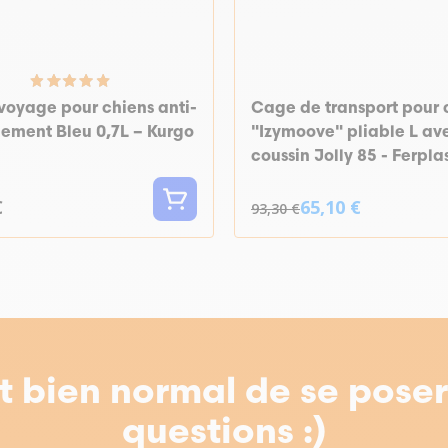
voyage pour chiens anti-
Cage de transport pour 
ement Bleu 0,7L – Kurgo
"Izymoove" pliable L av
coussin Jolly 85 - Ferpla
€
65,10 €
93,30 €
st bien normal de se pose
questions :)