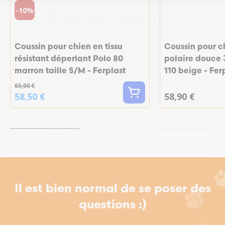
-10%
Coussin pour chien en tissu
Coussin pour c
résistant déperlant Polo 80
polaire douce 
marron taille S/M - Ferplast
110 beige - Fer
65,00 €
58,50 €
58,90 €
Il est bien normal de se poser des
questions :)