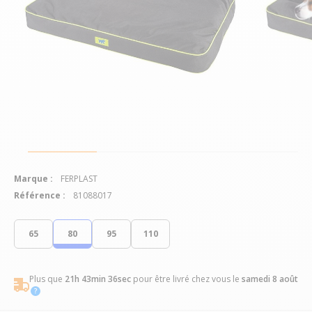
Marque :
FERPLAST
Référence :
81088017
65
80
95
110
Plus que
21h 43min 36sec
pour être livré chez vous
le
samedi 8 août