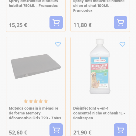
Spray destructeur d’odeurs
Spray anti mauvaise haleine
habitat 750ML - Francodex
chien et chat 100ML -
Francodex
15,25 €
11,80 €
Matelas coussin à mémoire
Désinfectant 4-en-1
de forme Memory
concentré niche et chenil 1L -
déhoussable Gris T90 - Zolux
Saniterpen
52,60 €
21,90 €