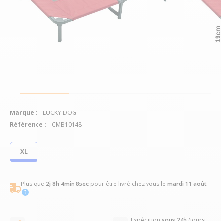
Marque :
LUCKY DOG
Référence :
CMB10148
XL
Plus que
2j 8h 4min 8sec
pour être livré chez vous
le
mardi 11 août
Expédition
sous 24h
(jours