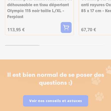
déhoussable en tissu déperlant
anti rayures Ox
Olympic 115 noir taille L/XL -
85 x 17 cm - Ke
Ferplast
113,95 €
67,70 €
Il est bien normal de se poser des
questions :)
Voir nos conseils et astuces