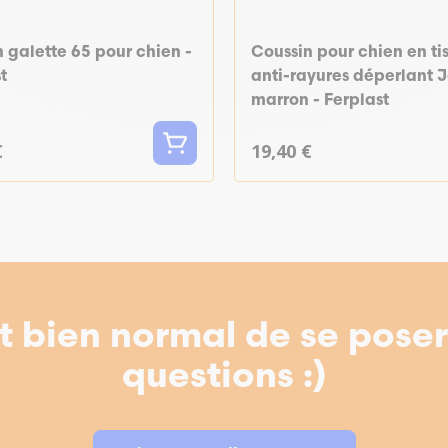
 galette 65 pour chien -
Coussin pour chien en ti
t
anti-rayures déperlant J
marron - Ferplast
€
19,40 €
st bien normal de se pose
questions :)