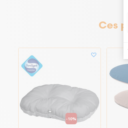
Ces p
-10%