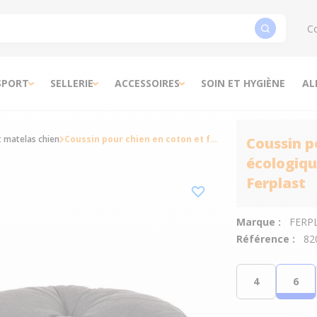
Co
SPORT
SELLERIE
ACCESSOIRES
SOIN ET HYGIÈNE
AL
t matelas chien
Coussin pour chien en coton et fourrure écologique Relax gris et blanc taille 6 - Ferplast
Coussin p
écologique
Ferplast
Marque :
FERP
Référence :
82
4
6