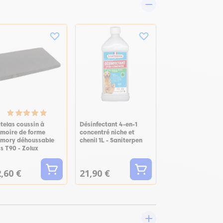
telas coussin à
Désinfectant 4-en-1
moire de forme
concentré niche et
mory déhoussable
chenil 1L - Saniterpen
s T90 - Zolux
,60 €
21,90 €