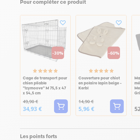
Pour compléter ce produit
-30%
-60%
Cage de transport pour
Couverture pour chiot
Ma
chien pliable
en polaire lapin beige -
mé
"Izymoove" M 75,5 x 47
Kerbl
Me
x 54,5 cm
Gri
49,90 €
14,90 €
34,93 €
5,96 €
52
Les points forts