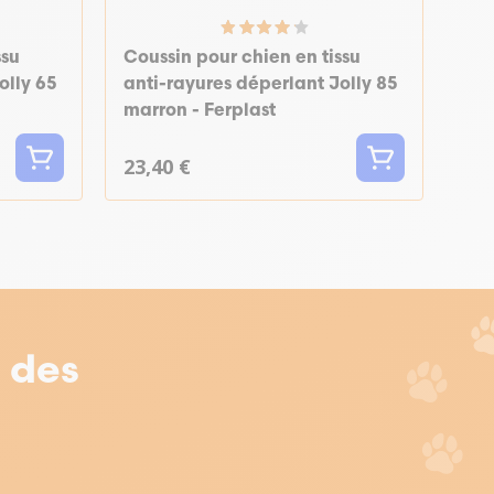
ssu
Coussin pour chien en tissu
olly 65
anti-rayures déperlant Jolly 85
marron - Ferplast
23,40 €
r des