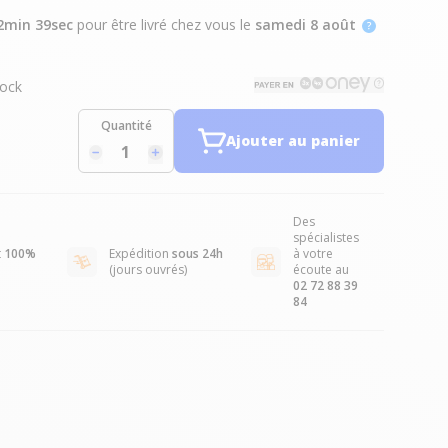
2min 38sec
pour être livré chez vous
le
samedi 8 août
ock
Quantité
Ajouter au panier
Des
spécialistes
t
100%
Expédition
sous 24h
à votre
(jours ouvrés)
écoute au
02 72 88 39
84