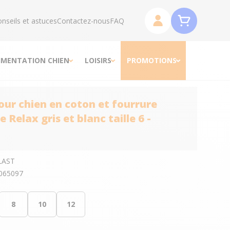
nseils et astuces
Contactez-nous
FAQ
IMENTATION CHIEN
LOISIRS
PROMOTIONS
our chien en coton et fourrure
 Relax gris et blanc taille 6 -
LAST
065097
8
10
12