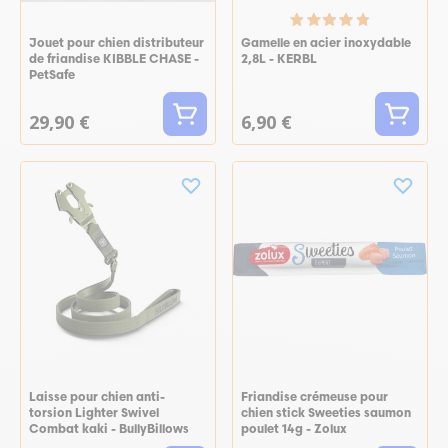
Jouet pour chien distributeur
Gamelle en acier inoxydable
de friandise KIBBLE CHASE -
2,8L - KERBL
PetSafe
29,90 €
6,90 €
Laisse pour chien anti-
Friandise crémeuse pour
torsion Lighter Swivel
chien stick Sweeties saumon
Combat kaki - BullyBillows
poulet 14g - Zolux