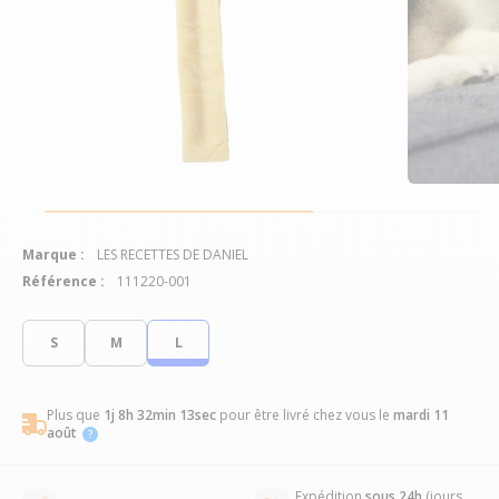
Marque :
LES RECETTES DE DANIEL
Référence :
111220-001
S
M
L
Plus que
1j 8h 32min 12sec
pour être livré chez vous
le
mardi 11
août
Expédition
sous 24h
(jours