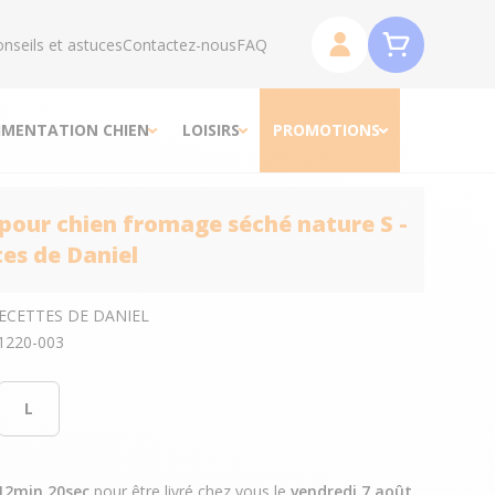
nseils et astuces
Contactez-nous
FAQ
IMENTATION CHIEN
LOISIRS
PROMOTIONS
 pour chien fromage séché nature S -
tes de Daniel
RECETTES DE DANIEL
1220-003
L
12min 19sec
pour être livré chez vous
le
vendredi 7 août