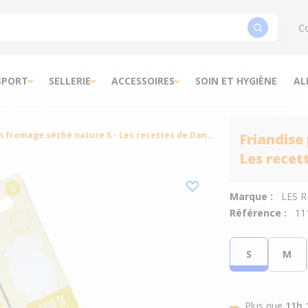
Co
SPORT
SELLERIE
ACCESSOIRES
SOIN ET HYGIÈNE
AL
Friandise pour chien fromage séché nature S - Les recettes de Daniel
Friandise
Les recet
Marque :
LES 
Référence :
11
S
M
Plus que
11h 