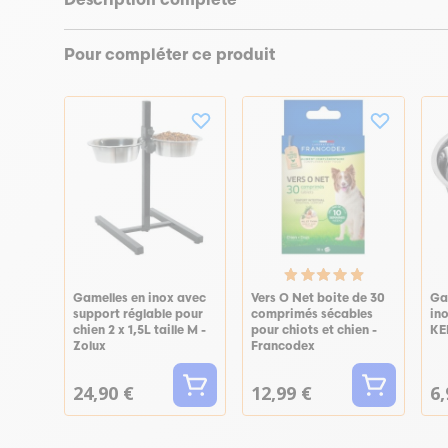
Description complète
Pour compléter ce produit
Gamelles en inox avec
Vers O Net boite de 30
Ga
support réglable pour
comprimés sécables
ino
chien 2 x 1,5L taille M -
pour chiots et chien -
KE
Zolux
Francodex
24,90 €
12,99 €
6,