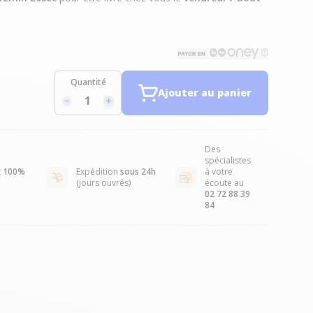
Quantité
Ajouter au panier
Des
spécialistes
t
100%
Expédition
sous 24h
à votre
(jours ouvrés)
écoute au
02 72 88 39
84