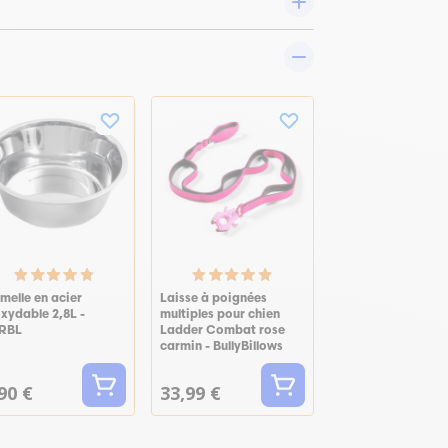
melle en acier
Laisse à poignées
xydable 2,8L -
multiples pour chien
RBL
Ladder Combat rose
carmin - BullyBillows
90 €
33,99 €