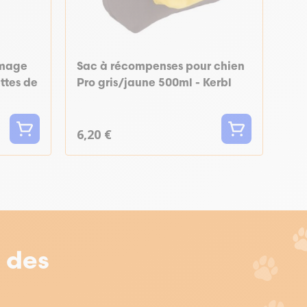
omage
Sac à récompenses pour chien
ttes de
Pro gris/jaune 500ml - Kerbl
6,20 €
r des