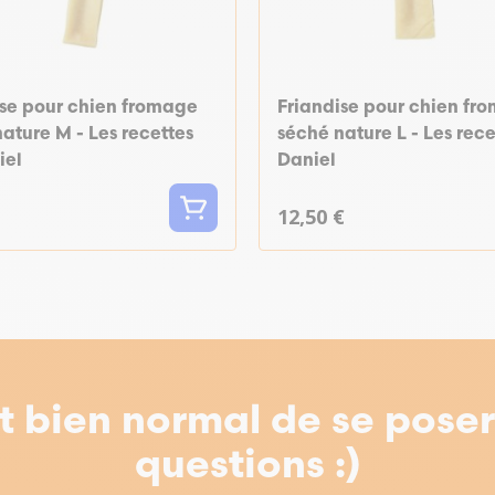
ise pour chien fromage
Friandise pour chien fr
ature M - Les recettes
séché nature L - Les rece
iel
Daniel
12,50 €
st bien normal de se pose
questions :)