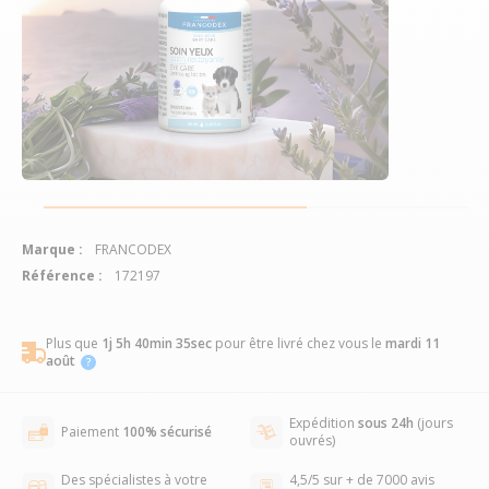
Marque :
FRANCODEX
Référence :
172197
Plus que
1j 5h 40min 34sec
pour être livré chez vous
le
mardi 11
août
Expédition
sous 24h
(jours
Paiement
100% sécurisé
ouvrés)
Des spécialistes à votre
4,5/5 sur + de 7000 avis