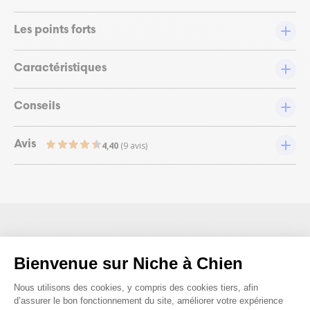
Les points forts
Caractéristiques
Conseils
Avis
4,40
(9 avis)
Les questions posées par nos
Bienvenue sur Niche à Chien
clients ;)
Plateforme de Gestion du Consenteme
Nous utilisons des cookies, y compris des cookies tiers, afin
d’assurer le bon fonctionnement du site, améliorer votre expérience