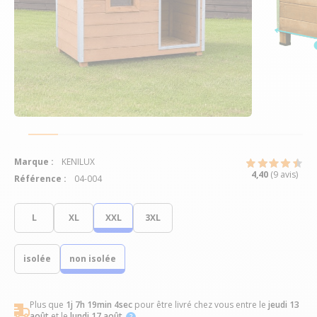
Marque :
KENILUX
4,40
(9 avis)
Référence :
04-004
L
XL
XXL
3XL
isolée
non isolée
Plus que
1j 7h 19min 3sec
pour être livré chez vous
entre le
jeudi 13
août
et le
lundi 17 août