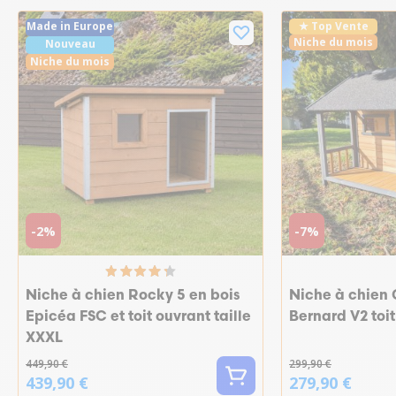
Made in Europe
★ Top Vente
Niche du mois
Nouveau
Niche du mois
-2%
-7%
Niche à chien Rocky 5 en bois
Niche à chien 
Epicéa FSC et toit ouvrant taille
Bernard V2 toit
XXXL
449,90 €
299,90 €
439,90 €
279,90 €