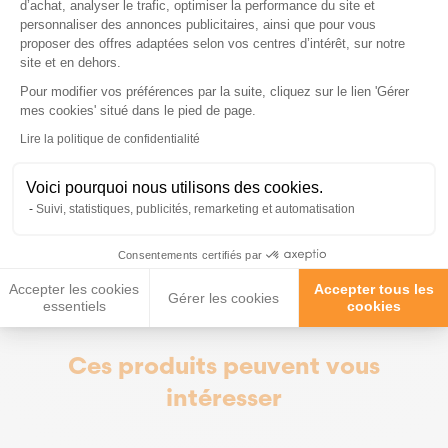
d’achat, analyser le trafic, optimiser la performance du site et
Est ce que cette niche convient a un chien
personnaliser des annonces publicitaires, ainsi que pour vous
lourd ?
proposer des offres adaptées selon vos centres d’intérêt, sur notre
site et en dehors.
Pour modifier vos préférences par la suite, cliquez sur le lien 'Gérer
Axeptio consent
mes cookies' situé dans le pied de page.
Est ce que cette niche convient a un chien
Lire la politique de confidentialité
destructeur?
Voici pourquoi nous utilisons des cookies.
Suivi, statistiques, publicités, remarketing et automatisation
Posez-nous vos questions
Consentements certifiés par
Accepter les cookies
Accepter tous les
Gérer les cookies
essentiels
cookies
Ces produits peuvent vous
intéresser