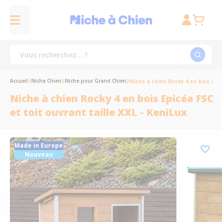
Accueil
Niche Chien
Niche pour Grand Chien
Niche à chien Rocky 4 en bois Epic
Niche à chien Rocky 4 en bois Epicéa FSC
et toit ouvrant taille XXL - KeniLux
Made in Europe
Nouveau