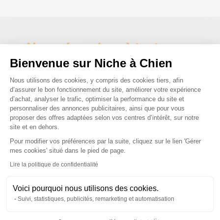
Nous répondons à toutes vos
Bienvenue sur Niche à Chien
questions ;)
Plateforme de Gestion du Consenteme
Nous utilisons des cookies, y compris des cookies tiers, afin
d’assurer le bon fonctionnement du site, améliorer votre expérience
Posez-nous vos questions
d’achat, analyser le trafic, optimiser la performance du site et
personnaliser des annonces publicitaires, ainsi que pour vous
proposer des offres adaptées selon vos centres d’intérêt, sur notre
site et en dehors.
Pour modifier vos préférences par la suite, cliquez sur le lien 'Gérer
Axeptio consent
mes cookies' situé dans le pied de page.
Ces produits peuvent vous
Lire la politique de confidentialité
intéresser
Voici pourquoi nous utilisons des cookies.
Suivi, statistiques, publicités, remarketing et automatisation