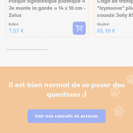
Plaque signalétique plastique «
Cage de transp
Je monte la garde » 14 x 10 cm -
"Izymoove" pli
Zolux
coussin Jolly 8
8,90 €
93,30 €
7,57 €
65,10 €
Il est bien normal de se poser des
questions :)
Voir nos conseils et astuces