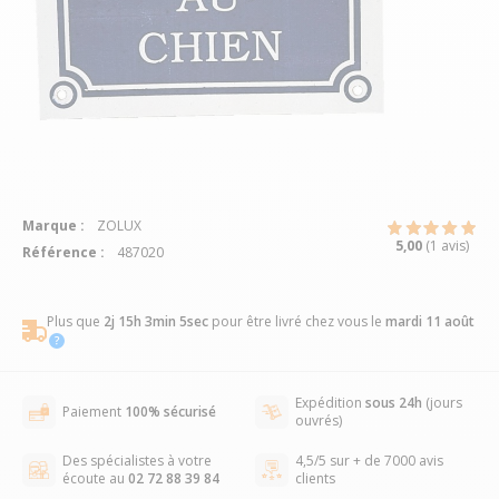
Marque :
ZOLUX
5,00
(1 avis)
Référence :
487020
Plus que
2j 15h 3min 4sec
pour être livré chez vous
le
mardi 11 août
Expédition
sous 24h
(jours
Paiement
100% sécurisé
ouvrés)
Des spécialistes à votre
4,5/5 sur + de 7000 avis
écoute au
02 72 88 39 84
clients