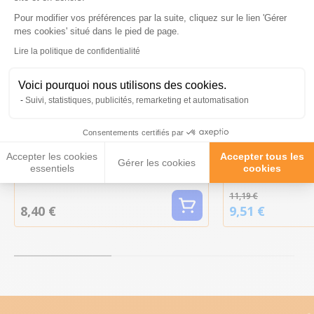
Pour modifier vos préférences par la suite, cliquez sur le lien 'Gérer
Axeptio consent
mes cookies' situé dans le pied de page.
Lire la politique de confidentialité
Voici pourquoi nous utilisons des cookies.
-15%
Suivi, statistiques, publicités, remarketing et automatisation
Consentements certifiés par
Haltère jute XL 7 x 25 cm - Kerbl
Jouet pour chie
Accepter les cookies
Accepter tous les
Puller Micro x2
Gérer les cookies
essentiels
cookies
11,19 €
8,40 €
9,51 €