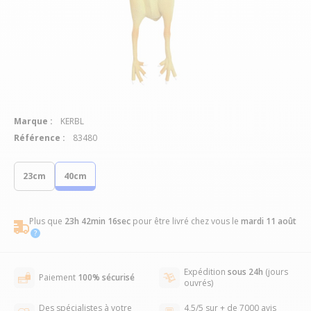
Marque :
KERBL
Référence :
83480
23cm
40cm
Plus que
23h 42min 15sec
pour être livré chez vous
le
mardi 11 août
Expédition
sous 24h
(jours
Paiement
100% sécurisé
ouvrés)
Des spécialistes à votre
4,5/5 sur + de 7000 avis