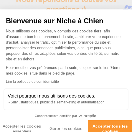
Nous répondons à toutes vos
questions ;)
Bienvenue sur Niche à Chien
Posez-nous vos questions
Plateforme de Gestion du Consenteme
Nous utilisons des cookies, y compris des cookies tiers, afin
d’assurer le bon fonctionnement du site, améliorer votre expérience
d’achat, analyser le trafic, optimiser la performance du site et
personnaliser des annonces publicitaires, ainsi que pour vous
proposer des offres adaptées selon vos centres d’intérêt, sur notre
site et en dehors.
Pour modifier vos préférences par la suite, cliquez sur le lien 'Gérer
Ces produits peuvent vous
Axeptio consent
mes cookies' situé dans le pied de page.
intéresser
Lire la politique de confidentialité
Voici pourquoi nous utilisons des cookies.
Suivi, statistiques, publicités, remarketing et automatisation
Consentements certifiés par
Accepter les cookies
Accepter tous les
Gérer les cookies
essentiels
cookies