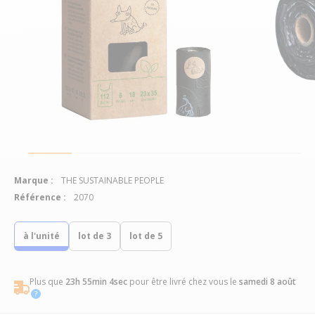
Marque :
THE SUSTAINABLE PEOPLE
Référence :
2070
à l'unité
lot de 3
lot de 5
Plus que
23h 55min 4sec
pour être livré chez vous
le
samedi 8 août