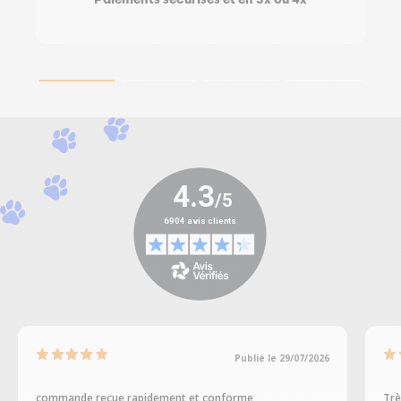
Paiements sécurisés et en 3x ou 4x
Publié le 29/07/2026
commande reçue rapidement et conforme
Trè