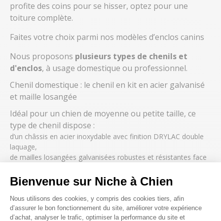
profite des coins pour se hisser, optez pour une
toiture complète.
Faites votre choix parmi nos modèles d’enclos canins
Nous proposons
plusieurs types de chenils et
d'enclos
, à usage domestique ou professionnel.
Chenil domestique : le chenil en kit en acier galvanisé
et maille losangée
Idéal pour un chien de moyenne ou petite taille, ce
type de chenil dispose :
d’un châssis en acier inoxydable avec finition DRYLAC double
laquage,
de mailles losangées galvanisées robustes et résistantes face
à la rouille,
d’une porte dotée d’un verrou de sécurité,
Bienvenue sur Niche à Chien
d’une bâche en polyéthylène pour le toit pour le protéger des
Plateforme de Gestion du Consenteme
intempéries.
Nous utilisons des cookies, y compris des cookies tiers, afin
d’assurer le bon fonctionnement du site, améliorer votre expérience
d’achat, analyser le trafic, optimiser la performance du site et