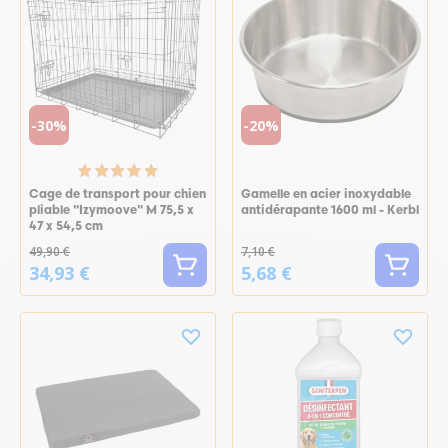
-30%
-20%
Cage de transport pour chien
Gamelle en acier inoxydable
pliable "Izymoove" M 75,5 x
antidérapante 1600 ml - Kerbl
47 x 54,5 cm
49,90 €
7,10 €
34,93 €
5,68 €