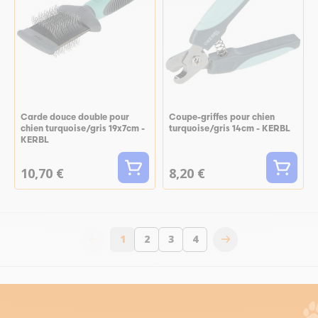
Carde douce double pour
Coupe-griffes pour chien
chien turquoise/gris 19x7cm -
turquoise/gris 14cm - KERBL
KERBL
10,70 €
8,20 €
1
2
3
4
Vous lisez actuellement la page
Page
Page
Page