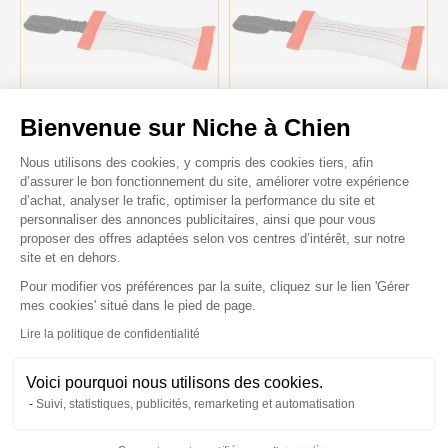
Bienvenue sur Niche à Chien
Plateforme de Gestion du Consenteme
Nous utilisons des cookies, y compris des cookies tiers, afin
d’assurer le bon fonctionnement du site, améliorer votre expérience
Boudin de mordant pour
Boudin de mordant pour
chien orange fluo/blanc 6 x 16
chien orange fluo/blanc 8,5 x
d’achat, analyser le trafic, optimiser la performance du site et
cm – Kerbl
30 cm - Kerbl
personnaliser des annonces publicitaires, ainsi que pour vous
proposer des offres adaptées selon vos centres d’intérêt, sur notre
6,10 €
8,00 €
site et en dehors.
Pour modifier vos préférences par la suite, cliquez sur le lien 'Gérer
Axeptio consent
mes cookies' situé dans le pied de page.
Lire la politique de confidentialité
Voici pourquoi nous utilisons des cookies.
Suivi, statistiques, publicités, remarketing et automatisation