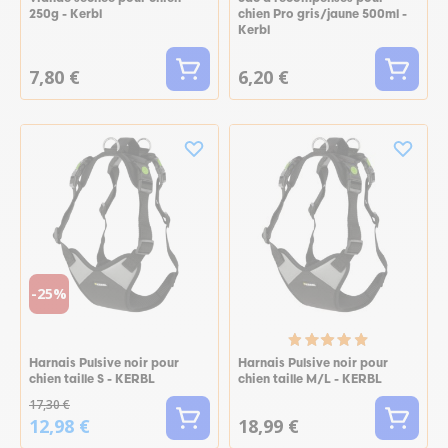
250g - Kerbl
chien Pro gris/jaune 500ml -
Kerbl
7,80 €
6,20 €
-25%
Harnais Pulsive noir pour
Harnais Pulsive noir pour
chien taille S - KERBL
chien taille M/L - KERBL
17,30 €
12,98 €
18,99 €